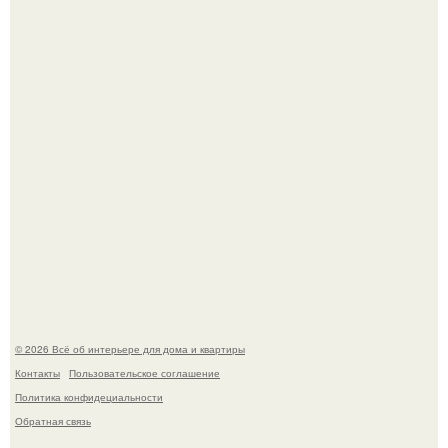
Сокровища из Hoff.
Три года назад мы купили борщевичное поле и
придумали мечту!
© 2026 Всё об интерьере для дома и квартиры
Контакты
Пользовательское соглашение
Политика конфидециальности
Обратная связь