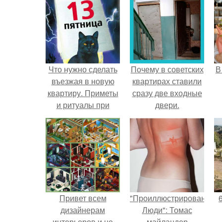
Что нужно сделать
Почему в советских
В
въезжая в новую
квартирах ставили
квартиру. Приметы
сразу две входные
и ритуалы при
двери.
новоселье
Привет всем
"Проиллюстрированные
дизайнерам
Люди": Томас
интерьеров и не
майландер