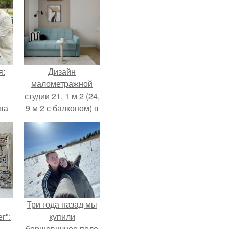
я:
Дизайн
малометражной
студии 21, 1 м 2 (24,
ва
9 м 2 с балконом) в
за
Краснодаре.
о
.
Три года назад мы
г":
купили
борщевичное поле