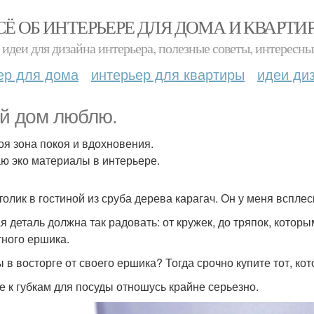
СЁ ОБ ИНТЕРЬЕРЕ ДЛЯ ДОМА И КВАРТИ
идеи для дизайна интерьера, полезные советы, интересны
ер для дома
интерьер для квартиры
идеи ди
й дом люблю.
оя зона покоя и вдохновения.
ю эко материалы в интерьере.
толик в гостиной из сруба дерева карагач. Он у меня вспле
я деталь должна так радовать: от кружек, до тряпок, котор
тного ершика.
ы в восторге от своего ершика? Тогда срочно купите тот, ко
е к губкам для посуды отношусь крайне серьезно.