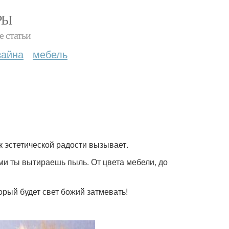
РЫ
е статьи
зайна
мебель
ск эстетической радости вызывает.
ыми ты вытираешь пыль. От цвета мебели, до
торый будет свет божий затмевать!