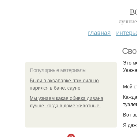
В
лучшие 
главная
интерь
Сво
Это м
Уважа
Популярные материалы
Были в аквапарке, там сильно
Мой с
парился в бане, сауне.
Кажда
Мы узнаем какая обивка дивана
туале
лучше, когда в доме животные.
Вот в
Я даж