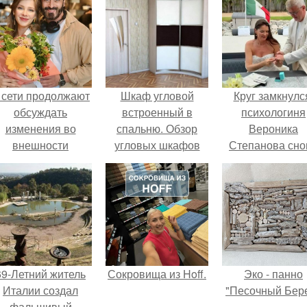
 сети продолжают
Шкаф угловой
Круг замкнулс
обсуждать
встроенный в
психологиня
изменения во
спальню. Обзор
Вероника
внешности
угловых шкафов
Степанова сно
актрисы.
для спальни, и
вышла замуж 
фото
собственног
существующих
бывшего мужа
вариантов
69-Летний житель
Сокровища из Hoff.
Эко - панно
Италии создал
"Песочный Бере
фальшивый