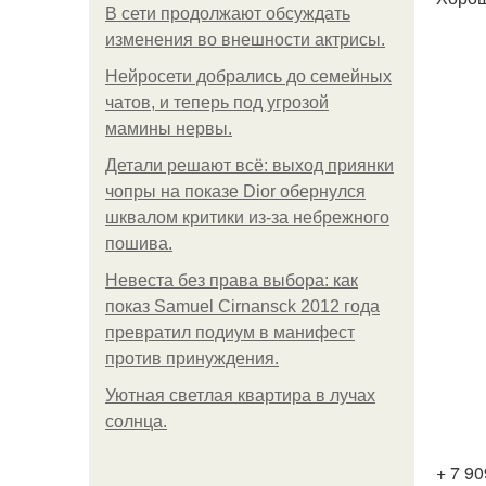
В сети продолжают обсуждать
изменения во внешности актрисы.
Нейросети добрались до семейных
чатов, и теперь под угрозой
мамины нервы.
Детали решают всё: выход приянки
чопры на показе Dior обернулся
шквалом критики из-за небрежного
пошива.
Невеста без права выбора: как
показ Samuel Cirnansck 2012 года
превратил подиум в манифест
против принуждения.
Уютная светлая квартира в лучах
солнца.
+ 7 9