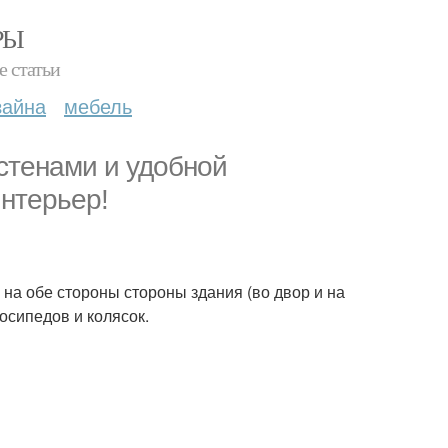
РЫ
е статьи
зайна
мебель
стенами и удобной
интерьер!
 на обе стороны стороны здания (во двор и на
осипедов и колясок.