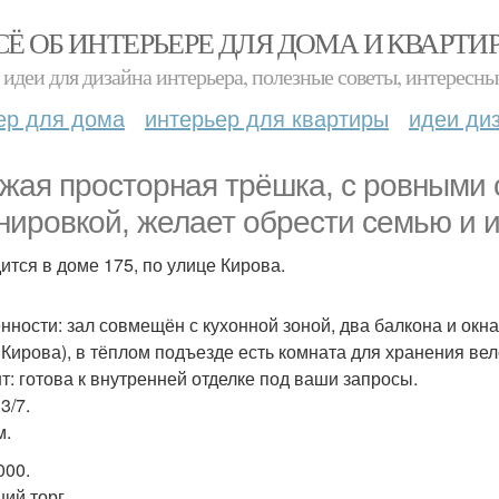
СЁ ОБ ИНТЕРЬЕРЕ ДЛЯ ДОМА И КВАРТИ
идеи для дизайна интерьера, полезные советы, интересны
ер для дома
интерьер для квартиры
идеи ди
жая просторная трёшка, с ровными 
нировкой, желает обрести семью и 
ится в доме 175, по улице Кирова.
нности: зал совмещён с кухонной зоной, два балкона и окна
 Кирова), в тёплом подъезде есть комната для хранения вел
т: готова к внутренней отделке под ваши запросы.
3/7.
м.
000.
ий торг.