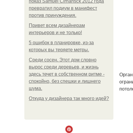
показ Samuel Cirnansck 2012 года
превратил подиум в манифест
против принуждения.
Привет всем дизайнерам
интерьеров и не только!
5 ошибок в планировке, из-за
которых вы теряете метры.
Среди сосен. Этот дом словно
вырос среди деревьев, и жизнь
Орган
здесь течет в собственном ритме -
огран
спокойно, без спешки и лишнего
потол
шума.
Откуда у дизайнера так много идей?