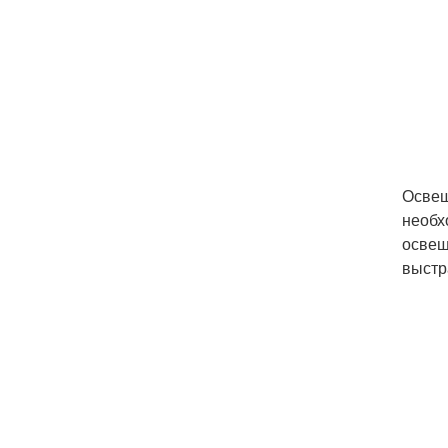
Освещ
необх
освещ
выстр