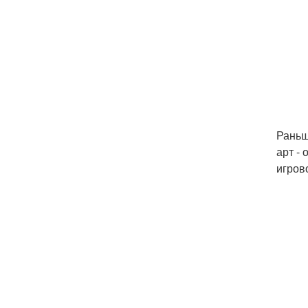
Раньш
арт -
игров