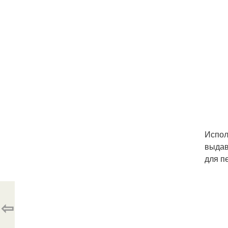
Испол
выдав
для п
⇦