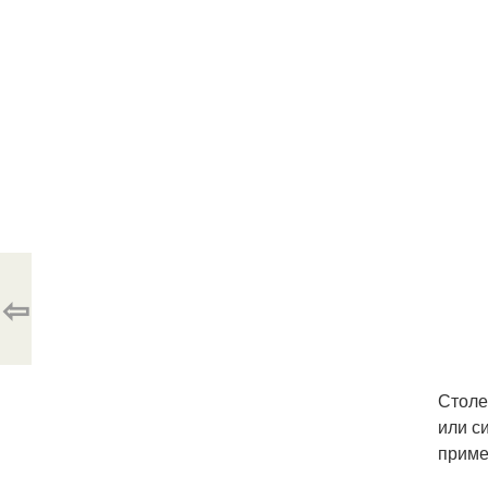
⇦
Столе
или с
приме