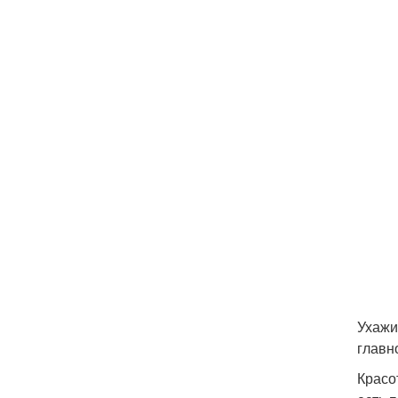
Ухажи
главн
Красо