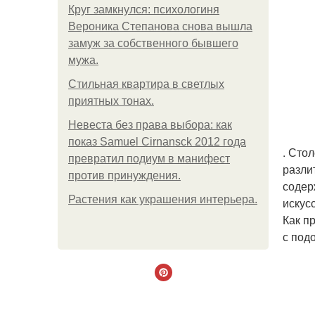
Круг замкнулся: психологиня
Вероника Степанова снова вышла
замуж за собственного бывшего
мужа.
Стильная квартира в светлых
приятных тонах.
Невеста без права выбора: как
показ Samuel Cirnansck 2012 года
. Сто
превратил подиум в манифест
разли
против принуждения.
содер
Растения как украшения интерьера.
искус
Как п
с под