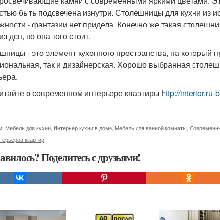
просвечивающие камни с современными яркими цветами. Эт
стью быть подсвечена изнутри. Столешницы для кухни из 
жности - фантазии нет придела. Конечно же такая столешниц
из дсп, но она того стоит.
шницы - это элемент кухонного пространства, на который п
иональная, так и дизайнерская. Хорошо выбранная столеш
ьера.
итайте о современном интерьере квартиры
http://interior.r
и:
Мебель для кухни
,
Интерьер кухни в доме
,
Мебель для ванной комнаты
,
Современны
терьеров квартир
авилось? Поделитесь с друзьями!