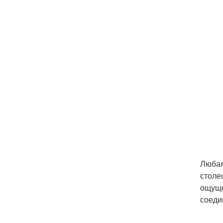
Любая
столе
ощуще
соеди