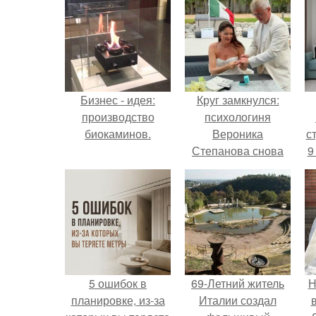
Бизнес - идея:
Круг замкнулся:
производство
психологиня
биокаминов.
Вероника
ст
Степанова снова
9
вышла замуж за
собственного
бывшего мужа.
5 ошибок в
69-Летний житель
Н
планировке, из-за
Италии создал