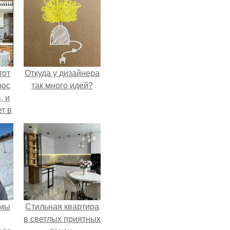
тот
Откуда у дизайнера
рос
так много идей?
, и
ет в
тме
з
его
 мы
Стильная квартира
в светлых приятных