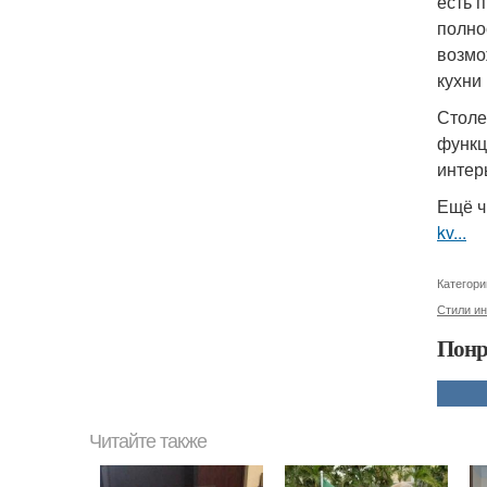
есть 
полно
возмо
кухни 
Столе
функц
интер
Ещё ч
kv...
Категори
Стили ин
Понр
Читайте также