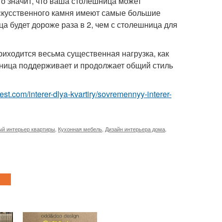
о значит, что ваша столешница может
искусственного камня имеют самые большие
а будет дороже раза в 2, чем с столешница для
риходится весьма существенная нагрузка, как
ница поддерживает и продолжает общий стиль
u-best.com/interer-dlya-kvartiry/sovremennyy-interer-
й интерьер квартиры
,
Кухонная мебель
,
Дизайн интерьера дома
,