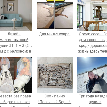
Дизайн
Для мытья ковра.
Среди сосен. Э
малометражной
дом словно вы
удии 21, 1 м 2 (24,
среди деревьев
 м 2 с балконом) в
жизнь здесь теч
Краснодаре.
собственном ри
- спокойно, бе
спешки и лишн
шума.
евеста без права
Эко - панно
Три года назад
выбора: как показ
"Песочный Берег":
купили