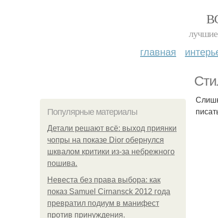
В
лучшие 
главная
интерь
Сти
Слишк
писат
Популярные материалы
Детали решают всё: выход приянки
чопры на показе Dior обернулся
шквалом критики из-за небрежного
пошива.
Невеста без права выбора: как
показ Samuel Cirnansck 2012 года
превратил подиум в манифест
против принуждения.