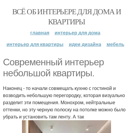
ВСЁ ОБ ИНТЕРЬЕРЕ ДЛЯ ДОМА И
КВАРТИРЫ
главная
интерьер для дома
интерьер для квартиры
идеи дизайна
мебель
Современный интерьер
небольшой квартиры.
Наконец - то начали совмещать кухню с гостиной и
возводить небольшую перегородку, которая визуально
разделит эти помещения. Монохром, нейтральные
оттенки, но эту черную полоску на потолке можно было
убрать и установить там ленту. А так