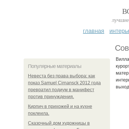
В
лучшие 
главная
интерь
Сов
Вилла
курор
Популярные материалы
матер
Невеста без права выбора: как
интер
показ Samuel Cirnansck 2012 года
выход
превратил подиум в манифест
против принуждения.
Кирпич в прихожей и на кухне
поклеила.
Сказочный дом художницы в