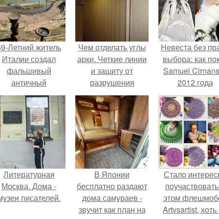
69-Летний житель
Чем отделать углы
Невеста без пр
Италии создал
арки. Четкие линии
выбора: как по
фальшивый
и защиту от
Samuel Cirnan
античный
разрушения
2012 года
амфитеатр и
получаем
превратил под
долгое время
благодаря
в манифест про
успешно выдавал
окантовке
принуждения
его за настоящее
историческое
наследие.
Литературная
В Японии
Стало интерес
Москва. Дома -
бесплатно раздают
поучаствовать
музеи писателей.
дома самураев -
этом флешмобе
звучит как план на
Artvsartist, хоть