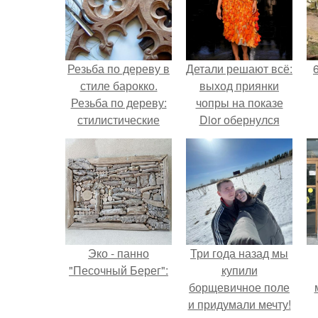
Резьба по дереву в
Детали решают всё:
стиле барокко.
выход приянки
Резьба по дереву:
чопры на показе
стилистические
Dior обернулся
направления и
шквалом критики
характерные узоры.
из-за небрежного
пошива.
Эко - панно
Три года назад мы
"Песочный Берег":
купили
борщевичное поле
и придумали мечту!