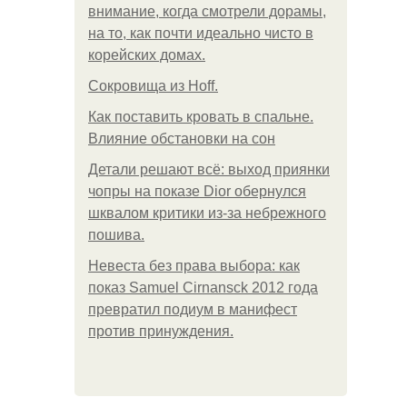
внимание, когда смотрели дорамы,
на то, как почти идеально чисто в
корейских домах.
Сокровища из Hoff.
Как поставить кровать в спальне.
Влияние обстановки на сон
Детали решают всё: выход приянки
чопры на показе Dior обернулся
шквалом критики из-за небрежного
пошива.
Невеста без права выбора: как
показ Samuel Cirnansck 2012 года
превратил подиум в манифест
против принуждения.