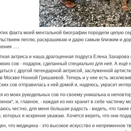
 этих факта моей ментальной биографии породили целую се
льствием леплю, раскрашиваю и дарю самым близким и дор
жения ….
тная актриса и наша драгоценная подруга Елена Захарова 
 моих сов - подарок, сделанный специально для неё. А ещё
аться с другой легендарной актрисой, заслуженной артистк
 в Москве Нонной Гришаевой. Теперь и у нее есть эксклюзив
ских сов отправилась к ней домой и, надеюсь, украсит инте
я из моих рукодельных сов по-своему уникальна и неповто
енок", и, главное, - каждая из них хранит в себе частичку м
аюсь честно, для меня большая радость - видеть, что такие
, которых я искренне уважаю. Хочется верить, что они под
ен, что медицина - это высокое искусство и непременное т