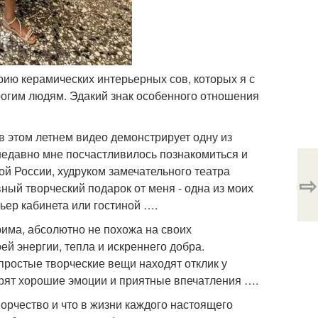
рию керамических интерьерных сов, которых я с
огим людям. Эдакий знак особенного отношения
в этом летнем видео демонстрирует одну из
 недавно мне посчастливилось познакомиться и
ой России, худруком замечательного театра
⇨
ный творческий подарок от меня - одна из моих
рьер кабинета или гостиной ….
рима, абсолютно не похожа на своих
оей энергии, тепла и искреннего добра.
 простые творческие вещи находят отклик у
арят хорошие эмоции и приятные впечатления ….
ворчество и что в жизни каждого настоящего