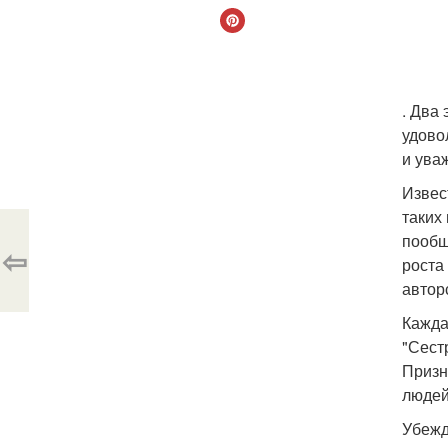
. Два
удово
и ува
Извес
таких
пообщ
⇦
роста
автор
Кажда
"Сестр
Призн
людей
Убежд