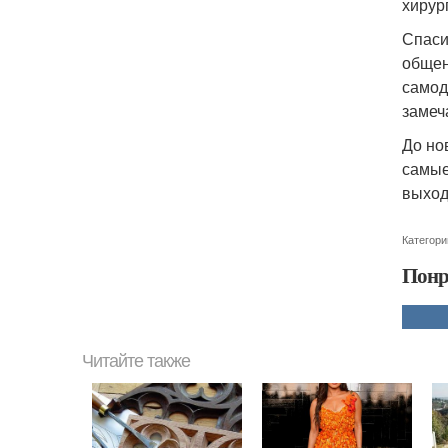
хирур
Спаси
общен
самод
замеч
До но
самые
выход
Категори
Понр
Читайте также