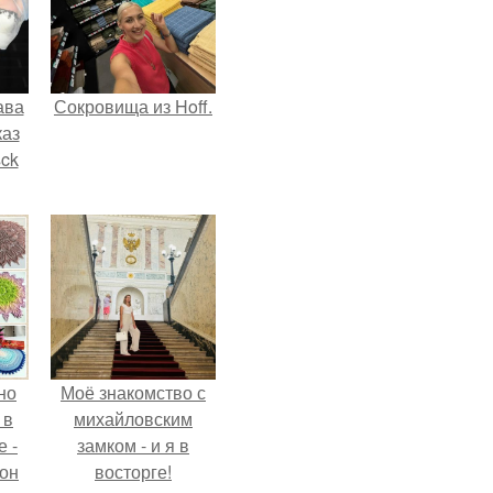
ава
Сокровища из Hoff.
каз
sck
иум
тив
.
но
Моё знакомство с
 в
михайловским
 -
замком - и я в
 он
восторге!