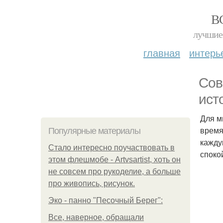
В
лучшие 
главная
интерь
Сов
ист
Для м
время
Популярные материалы
кажду
Стало интересно поучаствовать в
споко
этом флешмобе - Artvsartist, хоть он
не совсем про рукоделие, а больше
про живопись, рисунок.
Эко - панно "Песочный Берег":
Все, наверное, обращали