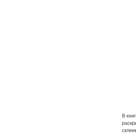
В кни
раскр
склеи