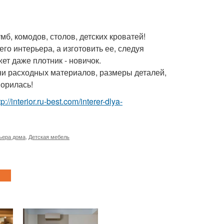
б, комодов, столов, детских кроватей!
го интерьера, а изготовить ее, следуя
т даже плотник - новичок.
и расходных материалов, размеры деталей,
порилась!
tp://interior.ru-best.com/interer-dlya-
ьера дома
,
Детская мебель