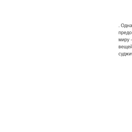
. Одн
предо
миру 
вещей
суджи