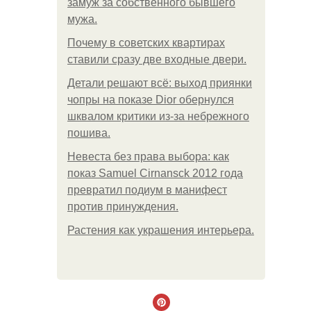
замуж за собственного бывшего
мужа.
Почему в советских квартирах
ставили сразу две входные двери.
Детали решают всё: выход приянки
чопры на показе Dior обернулся
шквалом критики из-за небрежного
пошива.
Невеста без права выбора: как
показ Samuel Cirnansck 2012 года
превратил подиум в манифест
против принуждения.
Растения как украшения интерьера.