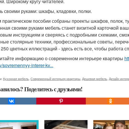
ий. Широкому кругу читателей.
ь своими руками: шкафы, кладовки, полки.
м практическом пособии собраны проекты шкафов, полок, тум
нная своими руками мебель станет визитной карточкой ваше
овым инструкциям и сверяясь с подробными схемами, сможе
ные столярные техники, профессиональные советы, перечн
 250 цветных иллюстраций - здесь есть все, чтобы работа с
итайте информацию о современном интерьере квартиры
ht
ry/sovremennyy-interer-kv...
и:
Кухонная мебель
,
Современный интерьер квартиры
,
Дешевая мебель
,
Дизайн интер
авилось? Поделитесь с друзьями!