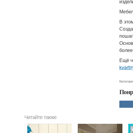
издел
Мебел
В это
Созда
пошаг
Основ
более
Ещё ч
kvarti
Категори
Понр
Читайте также