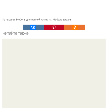
Категории:
Мебель для ванной комнаты
,
Мебель диваны
Читайте также
Икеа для прихожей ИДЕИ. Мебель для прихожей
«ИКЕА»: ассортимент и функциональные особенности