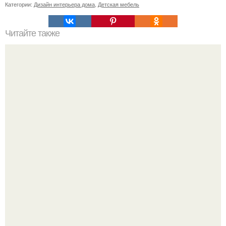
Категории:
Дизайн интерьера дома
,
Детская мебель
Читайте также
20 применений уксуса в хозяйстве, о которых вы не
знали!