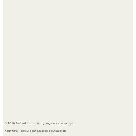
Литературная Москва. Дома - музеи писателей.
Опишите интерьер кухни в 2-3 словах.
© 2026 Всё об интерьере для дома и квартиры
Контакты
Пользовательское соглашение