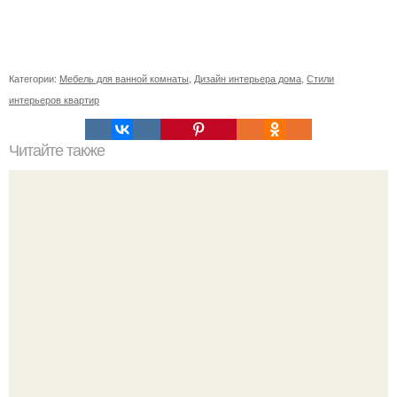
Категории:
Мебель для ванной комнаты
,
Дизайн интерьера дома
,
Стили
интерьеров квартир
Читайте также
Интересное оформление квартиры.