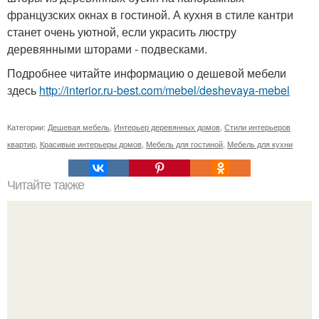
французских окнах в гостиной. А кухня в стиле кантри
станет очень уютной, если украсить люстру
деревянными шторами - подвесками.
Подробнее читайте информацию о дешевой мебели
здесь
http://interior.ru-best.com/mebel/deshevaya-mebel
Категории:
Дешевая мебель
,
Интерьер деревянных домов
,
Стили интерьеров
квартир
,
Красивые интерьеры домов
,
Мебель для гостиной
,
Мебель для кухни
Читайте также
Пример современного коттеджа в Канаде: дом с