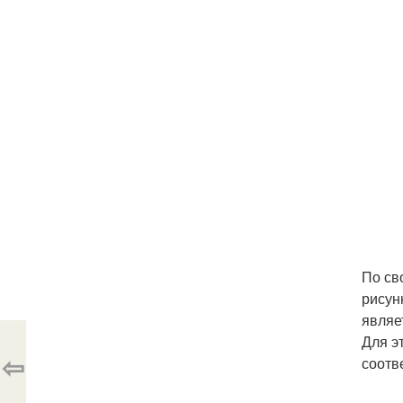
По св
рисун
являе
Для э
⇦
соотв