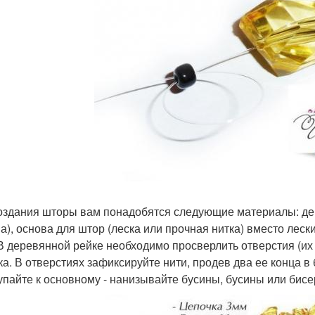
оздания шторы вам понадобятся следующие материалы: дер
а), основа для штор (леска или прочная нитка) вместо лес
 В деревянной рейке необходимо просверлить отверстия (их
ка. В отверстиях зафиксируйте нити, продев два ее конца в б
упайте к основному - нанизывайте бусины, бусины или бисе