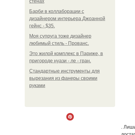
стенах
Барби в коллаборации с
дизайнером интерьера Джоанной
гейнс - $35.
Моя супруга тоже дизайнер
любимый стиль - Прованс.
Это жилой комплекс в Париже, в
пригороде нуази - ле - гран.
Стандартные инструменты для
вырезания из фанеры своими
руками
. Лиш
доста