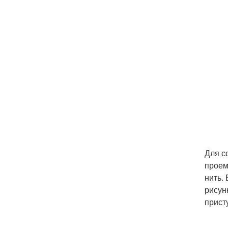
Для с
проем
нить.
рисун
прист