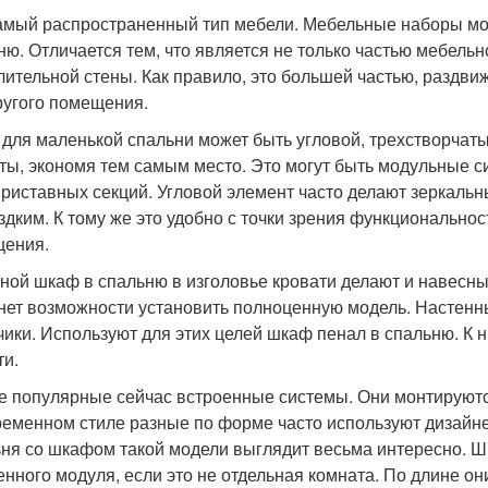
амый распространенный тип мебели. Мебельные наборы мон
ню. Отличается тем, что является не только частью мебель
лительной стены. Как правило, это большей частью, раздви
ругого помещения.
для маленькой спальни может быть угловой, трехстворчатый
ты, экономя тем самым место. Это могут быть модульные си
приставных секций. Угловой элемент часто делают зеркальн
здким. К тому же это удобно с точки зрения функциональнос
ения.
ной шкаф в спальню в изголовье кровати делают и навесны
 нет возможности установить полноценную модель. Насте
ики. Используют для этих целей шкаф пенал в спальню. К 
ти.
 популярные сейчас встроенные системы. Они монтируютс
ременном стиле разные по форме часто используют дизайнер
ня со шкафом такой модели выглядит весьма интересно. Ш
енного модуля, если это не отдельная комната. По длине о