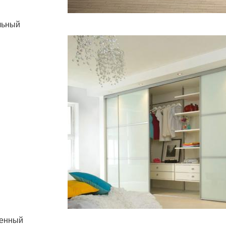
льный
енный