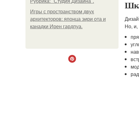
Рубрика: "Студия Дизайна".
Шка
Игры с пространством двух
Дизай
архитекторов: японца эири ота и
Но, и
канадки Ирен гардпуа.
пря
угл
нав
вст
мод
рад