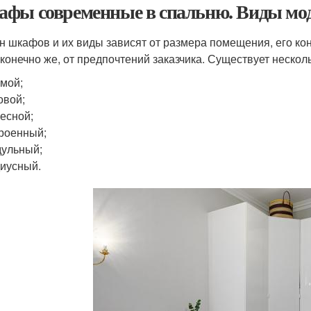
фы современные в спальню. Виды мо
н шкафов и их виды зависят от размера помещения, его кон
, конечно же, от предпочтений заказчика. Существует нескол
мой;
овой;
есной;
роенный;
ульный;
иусный.