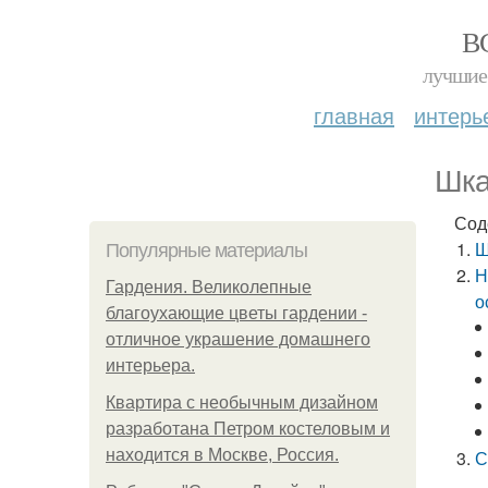
В
лучшие 
главная
интерь
Шка
Сод
Ш
Популярные материалы
Н
Гардения. Великолепные
о
благоухающие цветы гардении -
отличное украшение домашнего
интерьера.
Квартира с необычным дизайном
разработана Петром костеловым и
находится в Москве, Россия.
С