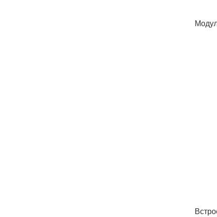
Моду
Встро