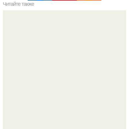
Читайте также
Резьба по дереву в стиле барокко. Резьба по дереву:
стилистические направления и характерные узоры.
Среди сосен. Этот дом словно вырос среди деревьев, и
жизнь здесь течет в собственном ритме - спокойно, без