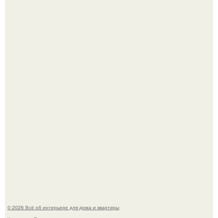
В Японии бесплатно раздают дома самураев - звучит как
план на новую жизнь.
Опишите интерьер кухни в 2-3 словах.
© 2026 Всё об интерьере для дома и квартиры