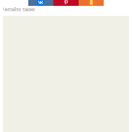
Читайте также
Ваза из бутылки. Приступаем к уроку
Ресторан "Машенька" - проект Александра Раппопорта в
"зарядье", где каждый сантиметр пространства дышит