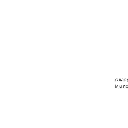
А как
Мы по