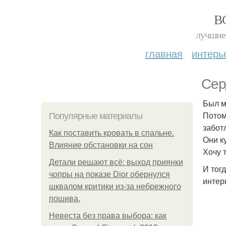
В
лучшие 
главная
интерь
Сер
Был м
Потом
Популярные материалы
забот
Как поставить кровать в спальне.
Они к
Влияние обстановки на сон
Хочу 
Детали решают всё: выход приянки
И тог
чопры на показе Dior обернулся
интер
шквалом критики из-за небрежного
пошива.
Невеста без права выбора: как