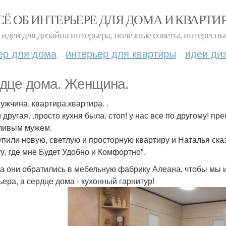
СЁ ОБ ИНТЕРЬЕРЕ ДЛЯ ДОМА И КВАРТИ
идеи для дизайна интерьера, полезные советы, интересны
ер для дома
интерьер для квартиры
идеи ди
дце дома. Женщина.
ужчина. квартира.квартира. .
 другая. .просто кухня была. стоп! у нас все по другому! п
ливым мужем.
упили новую, светлую и просторную квартиру и Наталья ск
ту, где мне Будет Удобно и Комфортно".
да они обратились в мебельную фабрику Алеана, чтобы мы 
ьера, а сердце дома - кухонный гарнитур!