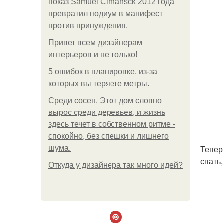
показ Samuel Cirnansck 2012 года
превратил подиум в манифест
против принуждения.
Привет всем дизайнерам
интерьеров и не только!
5 ошибок в планировке, из-за
которых вы теряете метры.
Среди сосен. Этот дом словно
вырос среди деревьев, и жизнь
здесь течет в собственном ритме -
спокойно, без спешки и лишнего
Тепер
шума.
спать
Откуда у дизайнера так много идей?