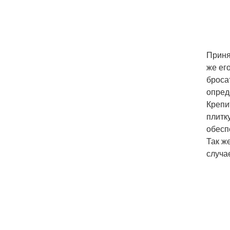
Приня
же ег
броса
опред
Крепи
плитк
обесп
Так ж
случа