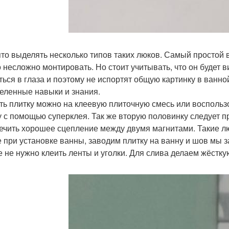
то выделять несколько типов таких люков. Самый простой в
о несложно монтировать. Но стоит учитывать, что он будет в
ться в глаза и поэтому не испортят общую картинку в ванно
еленные навыки и знания.
ть плитку можно на клеевую плиточную смесь или воспользо
у с помощью суперклея. Так же вторую половинку следует 
ечить хорошее сцепление между двумя магнитами. Такие л
е при установке ванны, заводим плитку на ванну и шов мы
е не нужно клеить ленты и уголки. Для слива делаем жёстку