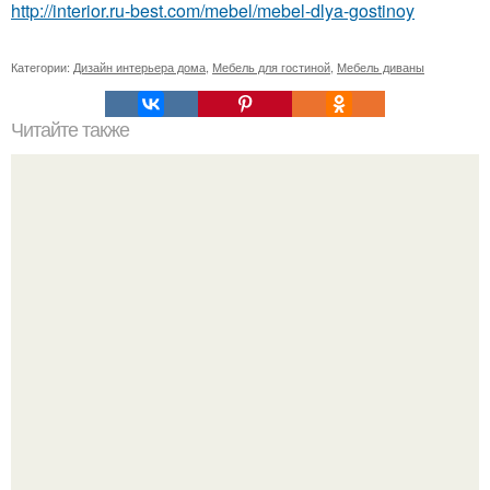
http://interior.ru-best.com/mebel/mebel-dlya-gostinoy
Категории:
Дизайн интерьера дома
,
Мебель для гостиной
,
Мебель диваны
Читайте также
Вещи - вампиры и вещи - доноры.