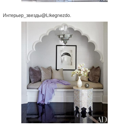
Интерьер_звезды@Likegnezdo.