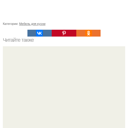
Категории:
Мебель для кухни
Читайте также
Значение картина с волками. В том случае, если вы
любите вышивать, то наверняка задумывались о том,
что означает та или иная вышитая вами картина.