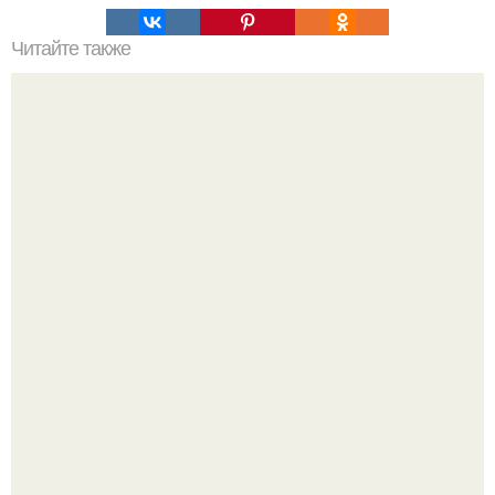
Читайте также
Жена качества. 22 качества хорошей жены.
В сети продолжают обсуждать изменения во внешности
актрисы.