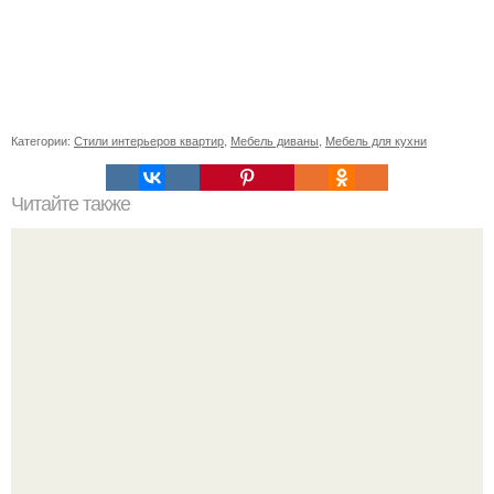
Категории:
Стили интерьеров квартир
,
Мебель диваны
,
Мебель для кухни
Читайте также
Какие радиаторы отопления лучше: биметаллические,
алюминиевые, чугунные?