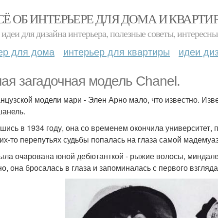
СЁ ОБ ИНТЕРЬЕРЕ ДЛЯ ДОМА И КВАРТИ
идеи для дизайна интерьера, полезные советы, интересны
ер для дома
интерьер для квартиры
идеи ди
ая загадочная модель Chanel.
нцузской модели мари - Элен Арно мало, что известно. Изв
шанель.
шись в 1934 году, она со временем окончила университет, 
ких-то перепутьях судьбы попалась на глаза самой мадемуаз
ыла очарована юной дебютанткой - рыжие волосы, миндалев
но, она бросалась в глаза и запоминалась с первого взгляда