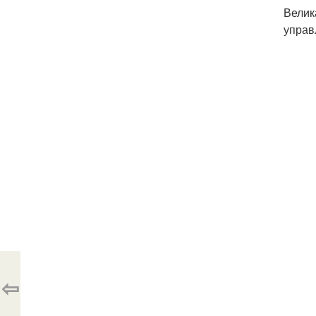
Велик
управ
⇦