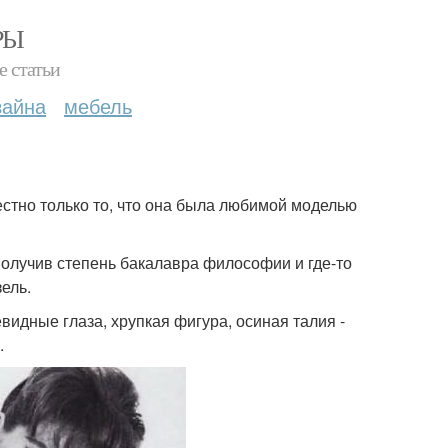
РЫ
е статьи
зайна
мебель
естно только то, что она была любимой моделью
получив степень бакалавра философии и где-то
ель.
идные глаза, хрупкая фигура, осиная талия -
.