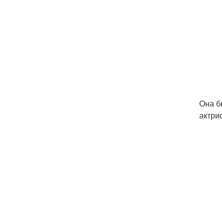
Она б
актри