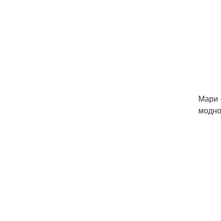
Мари 
модно