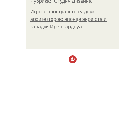
Рубрика: "Студия Дизайна".
Игры с пространством двух
архитекторов: японца эири ота и
канадки Ирен гардпуа.