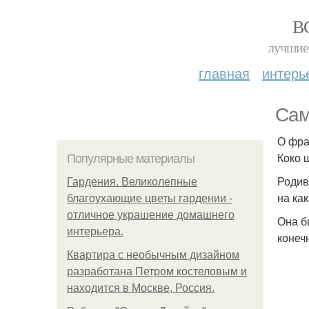
В
лучшие 
главная
интерь
Сам
О фра
Коко 
Популярные материалы
Родив
Гардения. Великолепные
на ка
благоухающие цветы гардении -
отличное украшение домашнего
Она б
интерьера.
конеч
Квартира с необычным дизайном
разработана Петром костеловым и
находится в Москве, Россия.