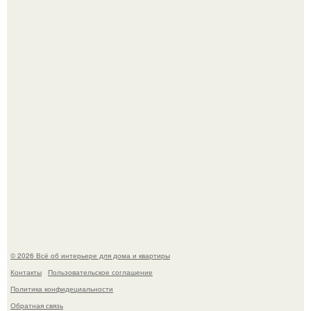
Сокровища из Hoff.
Эко - панно "Песочный Берег":
© 2026 Всё об интерьере для дома и квартиры
Контакты
Пользовательское соглашение
Политика конфидециальности
Обратная связь