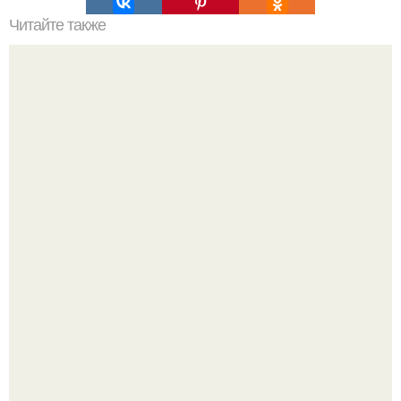
Читайте также
Как поставить кровать в спальне. Влияние обстановки на
сон
Уютная светлая квартира в лучах солнца.