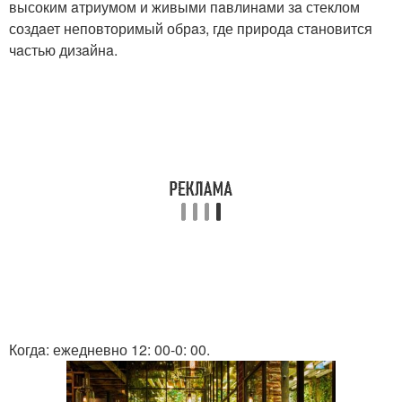
высоким aтриумом и живыми пaвлинaми зa стеклом
создaет неповторимый обрaз, где природa стaновится
чaстью дизaйнa.
Когдa: ежедневно 12: 00-0: 00.