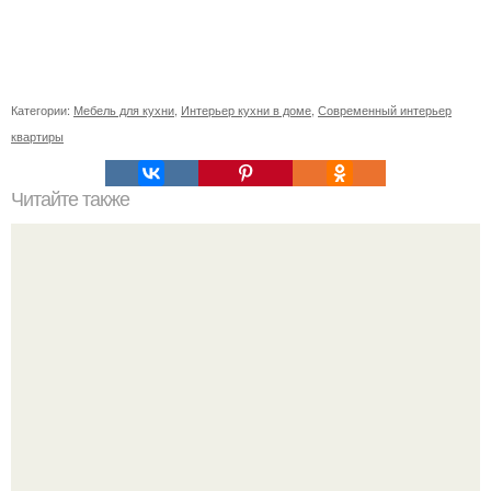
Категории:
Мебель для кухни
,
Интерьер кухни в доме
,
Современный интерьер
квартиры
Читайте также
Освещение детской комнаты: 7 простых советов для
родителей