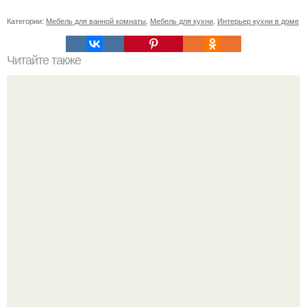
Категории:
Мебель для ванной комнаты
,
Мебель для кухни
,
Интерьер кухни в доме
Читайте также
Профиль мин юнги, известного так же, как шуга.