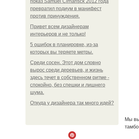
показ Samuel Cirnansck 2012 года
превратил подиум в манифест
против принуждения.
Привет всем дизайнерам
интерьеров и не только!
5 ошибок в планировке, из-за
которых вы теряете метры.
Среди сосен. Этот дом словно
вырос среди деревьев, и жизнь
здесь течет в собственном ритме -
спокойно, без спешки и лишнего
шума.
Откуда у дизайнера так много идей?
Мы вы
тамбо