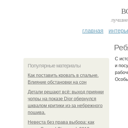
В
лучшие 
главная
интерь
Реб
С ист
и пос
Популярные материалы
рабоч
Как поставить кровать в спальне.
Особы
Влияние обстановки на сон
Детали решают всё: выход приянки
чопры на показе Dior обернулся
шквалом критики из-за небрежного
пошива.
Невеста без права выбора: как