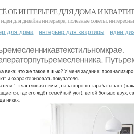
СЁ ОБ ИНТЕРЬЕРЕ ДЛЯ ДОМА И КВАРТИ
идеи для дизайна интерьера, полезные советы, интересны
ер для дома
интерьер для квартиры
идеи ди
ьремесленникавтекстильномкрае.
елераторпутьремесленника. Путьре
ка века: что же такое я шью? У меня задание: проанализиро
кт" и охарактеризовать покупателя.
атели 1. счастливая семья, папа хорошо зарабатывает ( как
ащается, где его ждёт семейный уют), детей больше двух, 
ца никак.