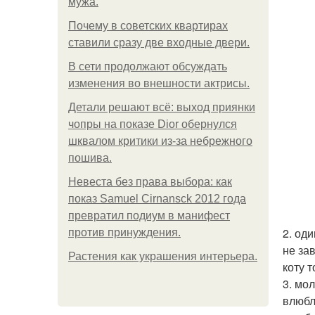
мужа.
Почему в советских квартирах
ставили сразу две входные двери.
В сети продолжают обсуждать
изменения во внешности актрисы.
Детали решают всё: выход приянки
чопры на показе Dior обернулся
шквалом критики из-за небрежного
пошива.
Невеста без права выбора: как
показ Samuel Cirnansck 2012 года
превратил подиум в манифест
2. од
против принуждения.
не за
Растения как украшения интерьера.
коту 
3. мол
влюбл