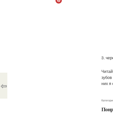
3. че
Читай
зубов
⇦
них я
Категори
Понр