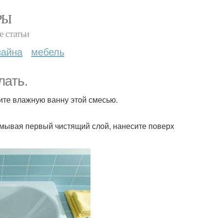
РЫ
е статьи
зайна
мебель
лать.
рите влажную ванну этой смесью.
е смывая первый чистящий слой, нанесите поверх