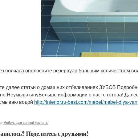
рез полчаса ополосните резервуар большим количеством во
те далее статьи о домашних отбеливаниях ЗУБОВ Подробне
 по НеумывакинуБольше информации о пасте готова! Далее 
 смываю водой
http://interior.ru-best.com/mebel/mebel-dlya-v
и:
Мебель для ванной комнаты
авилось? Поделитесь с друзьями!