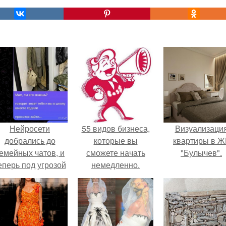
Нейросети
55 видов бизнеса,
Визуализаци
добрались до
которые вы
квартиры в Ж
емейных чатов, и
сможете начать
"Булычев".
еперь под угрозой
немедленно.
мамины нервы.