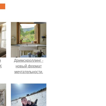
я
Дримскроллинг -
К
новый формат
мечтательности.