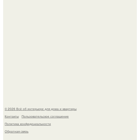
Привет всем дизайнерам интерьеров и не только!
"Проиллюстрированные Люди": Томас майландер
превратил солнечные ожоги в арт - объект.
© 2026 Всё об интерьере для дома и квартиры
Контакты
Пользовательское соглашение
Политика конфидециальности
Обратная связь