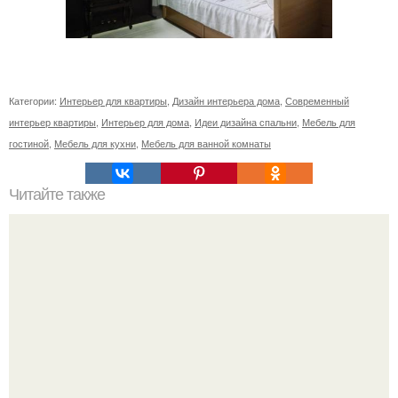
Категории:
Интерьер для квартиры
,
Дизайн интерьера дома
,
Современный
интерьер квартиры
,
Интерьер для дома
,
Идеи дизайна спальни
,
Мебель для
гостиной
,
Мебель для кухни
,
Мебель для ванной комнаты
Читайте также
Из каких материалов делаются фартуки для кухни.