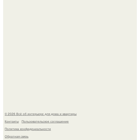
Стало интересно поучаствовать в этом флешмобе -
Artvsartist, хоть он не совсем про рукоделие, а больше
про живопись, рисунок.
Моё знакомство с михайловским замком - и я в восторге!
© 2026 Всё об интерьере для дома и квартиры
Контакты
Пользовательское соглашение
Политика конфидециальности
Обратная связь