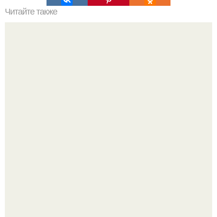
Читайте также
Сколько сохнут обои на флизелиновой основе после
поклейки. Когда высохнет клей?
Сокровища из Hoff.