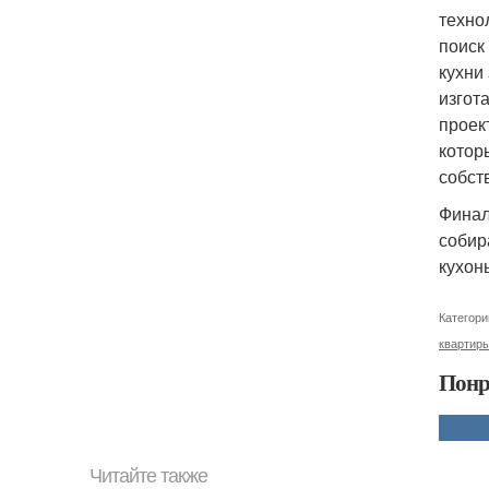
техно
поиск
кухни
изгот
проек
котор
собст
Финал
собир
кухон
Категори
квартир
Понр
Читайте также