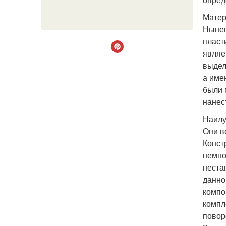
Матер
Нынеш
пласт
являе
выдел
а име
были 
нанес
Наилу
Они в
Конст
немно
неста
данно
компо
компл
повор