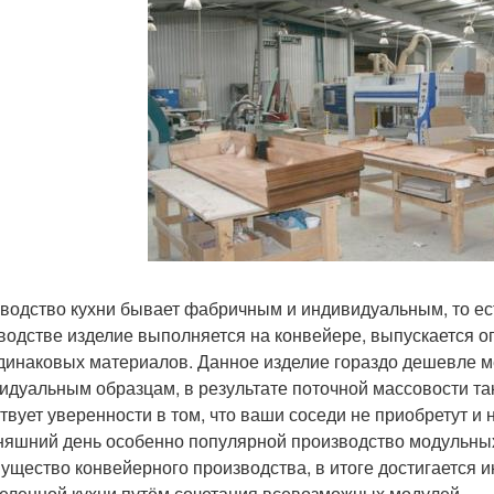
водство кухни бывает фабричным и индивидуальным, то ес
водстве изделие выполняется на конвейере, выпускается о
одинаковых материалов. Данное изделие гораздо дешевле м
идуальным образцам, в результате поточной массовости так
твует уверенности в том, что ваши соседи не приобретут и 
няшний день особенно популярной производство модульных 
ущество конвейерного производства, в итоге достигается 
еленной кухни путём сочетания всевозможных модулей.