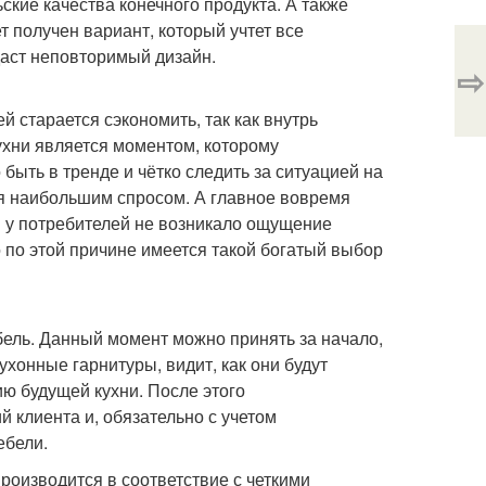
кие качества конечного продукта. А также
т получен вариант, который учтет все
аст неповторимый дизайн.
⇨
 старается сэкономить, так как внутрь
ухни является моментом, которому
ыть в тренде и чётко следить за ситуацией на
ся наибольшим спросом. А главное вовремя
ы у потребителей не возникало ощущение
 по этой причине имеется такой богатый выбор
бель. Данный момент можно принять за начало,
хонные гарнитуры, видит, как они будут
 будущей кухни. После этого
клиента и, обязательно с учетом
ебели.
производится в соответствие с четкими