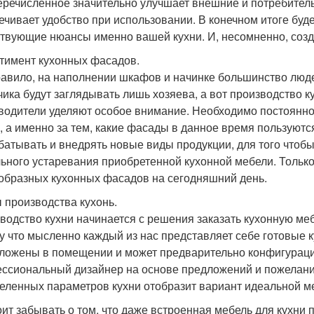
еречисленное значительно улучшает внешние и потребительс
ечивает удобство при использовании. В конечном итоге буде
твующие нюансы именно вашей кухни. И, несомненно, созд
тимент кухонных фасадов.
равило, на наполнении шкафов и начинке большинство людей
ика будут заглядывать лишь хозяева, а вот производство к
водители уделяют особое внимание. Необходимо постоянно б
, а именно за тем, какие фасады в данное время пользуют
батывать и внедрять новые виды продукции, для того чтоб
ьного устаревания приобретенной кухонной мебели. Только
образных кухонных фасадов на сегодняшний день.
 производства кухонь.
водство кухни начинается с решения заказать кухонную ме
у что мысленно каждый из нас представляет себе готовые ку
ложены в помещении и может предварительно конфигурацию
ссиональный дизайнер на основе предложений и пожеланий 
еленных параметров кухни отобразит вариант идеальной м
оит забывать о том, что даже встроенная мебель для кухни 