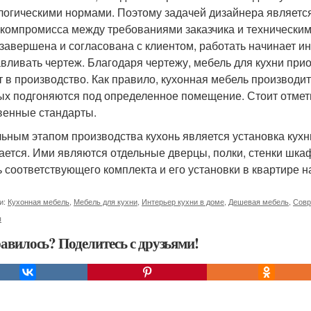
логическими нормами. Поэтому задачей дизайнера является 
 компромисса между требованиями заказчика и техническими
 завершена и согласована с клиентом, работать начинает и
авливать чертеж. Благодаря чертежу, мебель для кухни при
т в производство. Как правило, кухонная мебель производи
ых подгоняются под определенное помещение. Стоит отмети
венные стандарты.
ьным этапом производства кухонь является установка кухн
ается. Ими являются отдельные дверцы, полки, стенки шк
ь соответствующего комплекта и его установки в квартире на
и:
Кухонная мебель
,
Мебель для кухни
,
Интерьер кухни в доме
,
Дешевая мебель
,
Совр
ы
авилось? Поделитесь с друзьями!