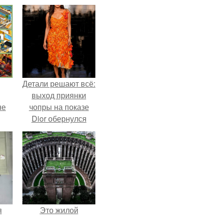
Детали решают всё:
выход приянки
не
чопры на показе
Dior обернулся
шквалом критики
из-за небрежного
пошива.
я
Это жилой