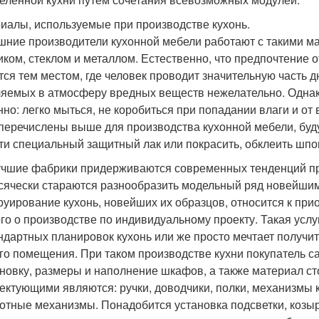
иалы, используемые при производстве кухонь.
ние производители кухонной мебели работают с такими ма
иком, стеклом и металлом. Естественно, что предпочтение 
тся тем местом, где человек проводит значительную часть д
яемых в атмосферу вредных веществ нежелательно. Одна
нно: легко мыться, не коробиться при попадании влаги и о
перечислены выше для производства кухонной мебели, буду
ти специальный защитный лак или покрасить, обклеить шпо
чшие фабрики придерживаются современных тенденций при
сячески стараются разнообразить модельный ряд новейшим
руирование кухонь, новейших их образцов, относится к пр
го о производстве по индивидуальному проекту. Такая услуг
ндартных планировок кухонь или же просто мечтает получи
го помещения. При таком производстве кухни покупатель с
новку, размеры и наполнение шкафов, а также материал 
ектующими являются: ручки, доводчики, полки, механизмы к
отные механизмы. Понадобится установка подсветки, козыр