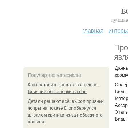
В
лучшие 
главная
интерь
Про
явл
Данны
кромк
Популярные материалы
Содер
Как поставить кровать в спальне.
Виды 
Влияние обстановки на сон
Матер
Детали решают всё: выход приянки
Ассор
чопры на показе Dior обернулся
Этапы
шквалом критики из-за небрежного
Виды 
пошива.