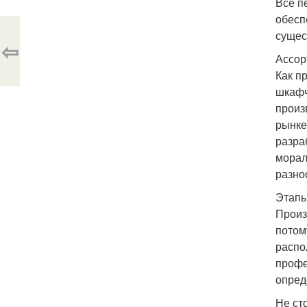
Все п
обесп
сущес
⇦
Ассор
Как п
шкафч
произ
рынке
разра
морал
разно
Этапы
Произ
потом
распо
профе
опред
Не ст