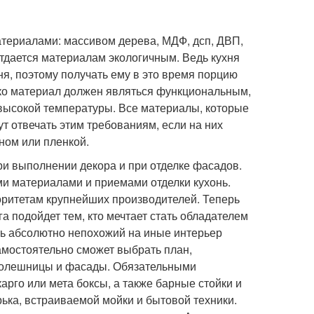
териалами: массивом дерева, МДФ, дсп, ДВП,
отдается материалам экологичным. Ведь кухня
ня, поэтому получать ему в это время порцию
ко материал должен являться функциональным,
т высокой температуры. Все материалы, которые
т отвечать этим требованиям, если на них
ном или пленкой.
 выполнении декора и при отделке фасадов.
и материалами и приемами отделки кухонь.
иоритетам крупнейших производителей. Теперь
а подойдет тем, кто мечтает стать обладателем
ть абсолютно непохожий на иные интерьер
амостоятельно сможет выбрать план,
столешницы и фасады. Обязательными
арго или мета боксы, а также барные стойки и
ька, встраиваемой мойки и бытовой техники.