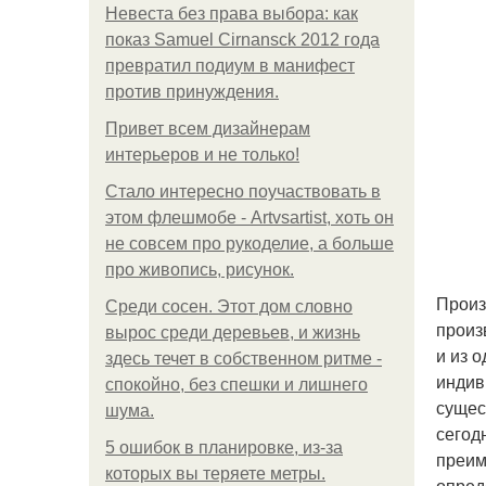
Невеста без права выбора: как
показ Samuel Cirnansck 2012 года
превратил подиум в манифест
против принуждения.
Привет всем дизайнерам
интерьеров и не только!
Стало интересно поучаствовать в
этом флешмобе - Artvsartist, хоть он
не совсем про рукоделие, а больше
про живопись, рисунок.
Произ
Среди сосен. Этот дом словно
произ
вырос среди деревьев, и жизнь
и из 
здесь течет в собственном ритме -
индив
спокойно, без спешки и лишнего
сущес
шума.
сегод
5 ошибок в планировке, из-за
преим
которых вы теряете метры.
опред