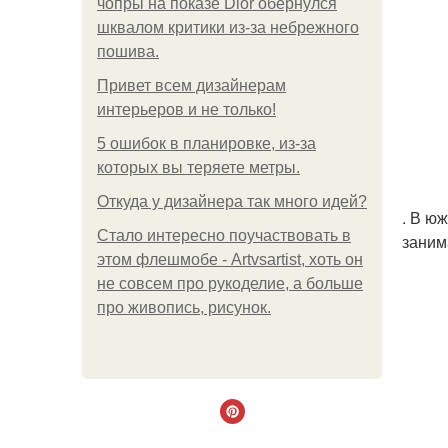
чопры на показе Dior обернулся
шквалом критики из-за небрежного
пошива.
Привет всем дизайнерам
интерьеров и не только!
5 ошибок в планировке, из-за
которых вы теряете метры.
Откуда у дизайнера так много идей?
. В ю
Стало интересно поучаствовать в
заним
этом флешмобе - Artvsartist, хоть он
не совсем про рукоделие, а больше
про живопись, рисунок.