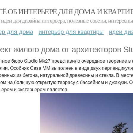
СЁ ОБ ИНТЕРЬЕРЕ ДЛЯ ДОМА И КВАРТИ
идеи для дизайна интерьера, полезные советы, интересны
ер для дома
интерьер для квартиры
идеи ди
ект жилого дома от архитекторов St
тное бюро Studio Mk27 представило очередное творение в 
лии. Особняк Casa MM выполнен в виде двух перпендикуля
оенных из бетона, натуральной древесины и стекла. В мест
ом на большую открытую террасу с бассейном и джакузи.
ьером и экстерьером является