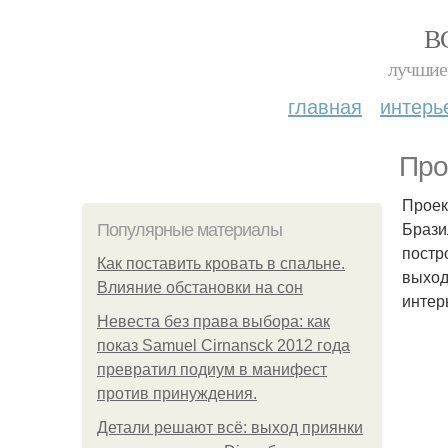
В
лучшие 
главная
интерь
Про
Проек
Брази
Популярные материалы
постр
Как поставить кровать в спальне.
выход
Влияние обстановки на сон
интер
Невеста без права выбора: как
показ Samuel Cirnansck 2012 года
превратил подиум в манифест
против принуждения.
Детали решают всё: выход приянки