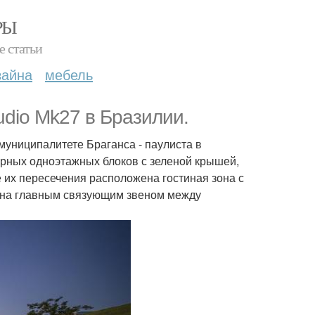
РЫ
е статьи
зайна
мебель
udio Mk27 в Бразилии.
муниципалитете Браганса - паулиста в
рных одноэтажных блоков с зеленой крышей,
е их пересечения расположена гостиная зона с
 Она главным связующим звеном между