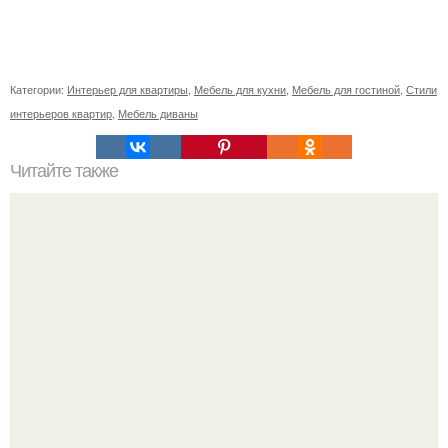
Категории:
Интерьер для квартиры
,
Мебель для кухни
,
Мебель для гостиной
,
Стили
интерьеров квартир
,
Мебель диваны
Читайте также
Как приготовить гипс для заливки форм. Как разводить
гипс: Все о приготовлении идеального раствора