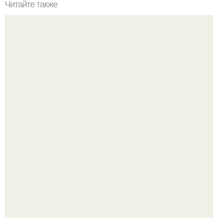
Читайте также
Светлая прихожая. Многие считают, что прихожая в
светлых тонах - решение не практичное.
Выходные в Тобольске провели.