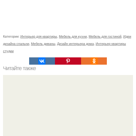
Категории:
Интерьер для квартиры
,
Мебель для кухни
,
Мебель для гостиной
,
Идеи
дизайна спальни
,
Мебель диваны
,
Дизайн интерьера дома
,
Интерьер квартиры
студии
Читайте также
Резьба по дереву в стиле барокко. Резьба по дереву:
стилистические направления и характерные узоры.