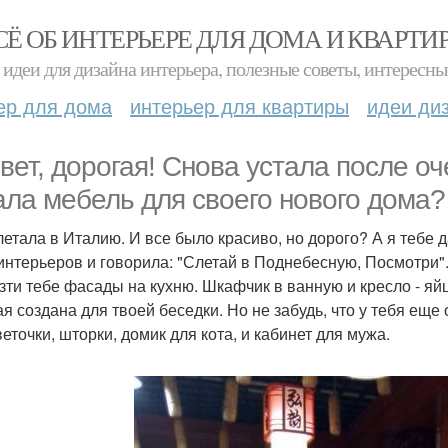
СЁ ОБ ИНТЕРЬЕРЕ ДЛЯ ДОМА И КВАРТИ
идеи для дизайна интерьера, полезные советы, интересны
ер для дома
интерьер для квартиры
идеи ди
вет, дорогая! Снова устала после оч
ала мебель для своего нового дома?
летала в Италию. И все было красиво, но дорого? А я тебе
интерьеров и говорила: "Слетай в Поднебесную, Посмотри". 
зти тебе фасады на кухню. Шкафчик в ванную и кресло - яйц
ая создана для твоей беседки. Но не забудь, что у тебя еще 
еточки, шторки, домик для кота, и кабинет для мужа.