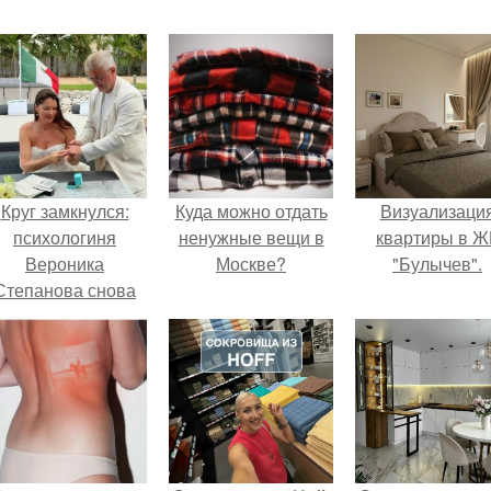
Круг замкнулся:
Куда можно отдать
Визуализаци
психологиня
ненужные вещи в
квартиры в Ж
Вероника
Москве?
"Булычев".
Степанова снова
вышла замуж за
собственного
бывшего мужа.