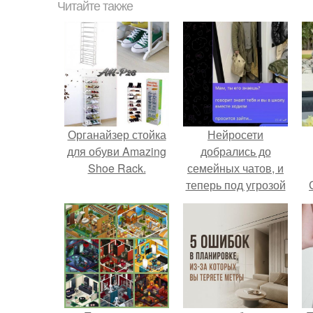
Читайте также
Органайзер стойка
Нейросети
для обуви Amazing
добрались до
Shoe Rack.
семейных чатов, и
теперь под угрозой
мамины нервы.