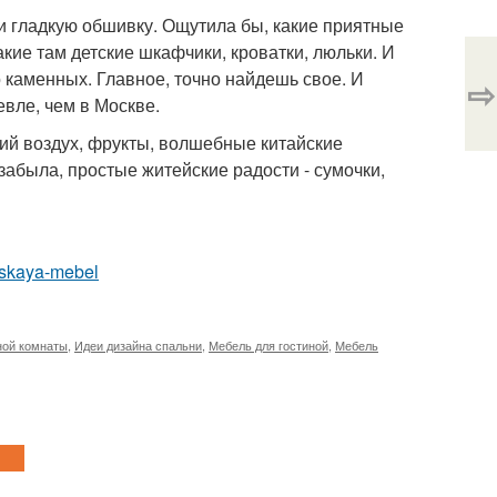
и гладкую обшивку. Ощутила бы, какие приятные
кие там детские шкафчики, кроватки, люльки. И
 каменных. Главное, точно найдешь свое. И
⇨
евле, чем в Москве.
кий воздух, фрукты, волшебные китайские
забыла, простые житейские радости - сумочки,
etskaya-mebel
ной комнаты
,
Идеи дизайна спальни
,
Мебель для гостиной
,
Мебель