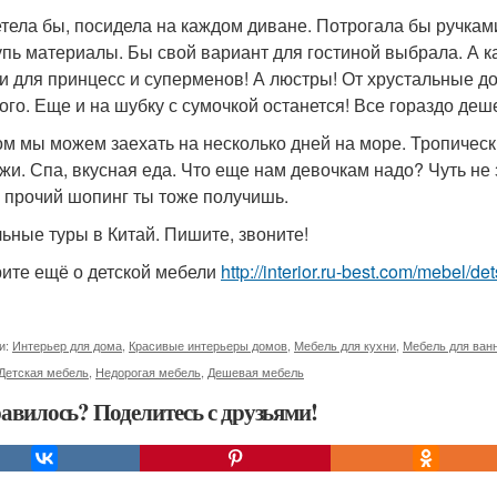
тела бы, посидела на каждом диване. Потрогала бы ручкам
пь материалы. Бы свой вариант для гостиной выбрала. А ка
и для принцесс и суперменов! А люстры! От хрустальные до
ого. Еще и на шубку с сумочкой останется! Все гораздо деш
ом мы можем заехать на несколько дней на море. Тропичес
жи. Спа, вкусная еда. Что еще нам девочкам надо? Чуть не 
и прочий шопинг ты тоже получишь.
ьные туры в Китай. Пишите, звоните!
ите ещё о детской мебели
http://interior.ru-best.com/mebel/d
и:
Интерьер для дома
,
Красивые интерьеры домов
,
Мебель для кухни
,
Мебель для ван
Детская мебель
,
Недорогая мебель
,
Дешевая мебель
авилось? Поделитесь с друзьями!