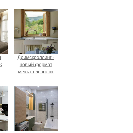
я
Дримскроллинг -
К
новый формат
мечтательности.