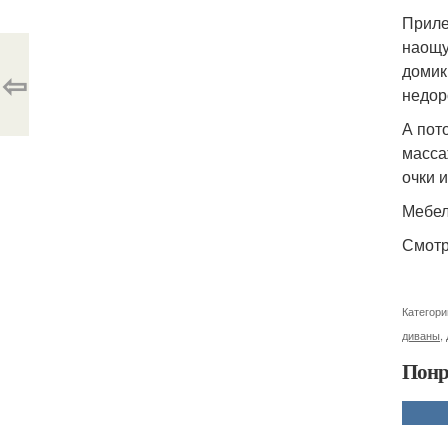
Приле
наощу
домик
⇦
недор
А пот
масса
очки 
Мебел
Смотр
Категори
диваны
,
Понр