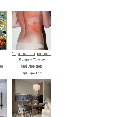
"Проиллюстрированные
Люди": Томас
не
майландер
превратил
солнечные ожоги в
арт - объект.