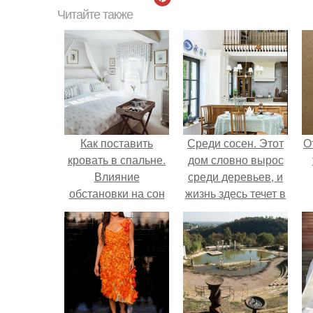
Читайте также
Как поставить
Среди сосен. Этот
О
кровать в спальне.
дом словно вырос
Влияние
среди деревьев, и
обстановки на сон
жизнь здесь течет в
собственном ритме
- спокойно, без
спешки и лишнего
шума.