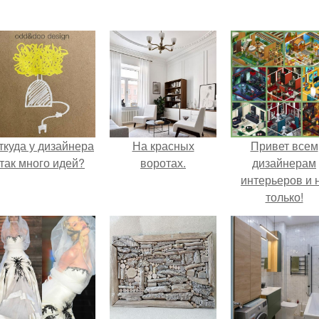
ткуда у дизайнера
На красных
Привет всем
так много идей?
воротах.
дизайнерам
интерьеров и 
только!