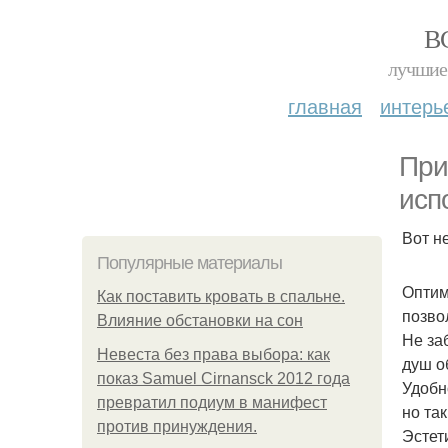
В
лучшие 
главная
интерь
При
исп
Вот н
Популярные материалы
Оптим
Как поставить кровать в спальне.
позво
Влияние обстановки на сон
Не за
Невеста без права выбора: как
душ о
показ Samuel Cirnansck 2012 года
Удобн
превратил подиум в манифест
но та
против принуждения.
Эстет