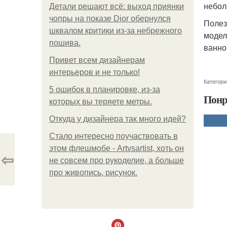
небол
Детали решают всё: выход приянки
чопры на показе Dior обернулся
Полез
шквалом критики из-за небрежного
модел
пошива.
ванно
Привет всем дизайнерам
интерьеров и не только!
Категори
5 ошибок в планировке, из-за
Понр
которых вы теряете метры.
Откуда у дизайнера так много идей?
Стало интересно поучаствовать в
этом флешмобе - Artvsartist, хоть он
⇦
не совсем про рукоделие, а больше
про живопись, рисунок.