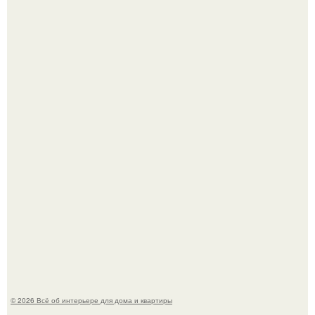
Среди сосен. Этот дом словно вырос среди деревьев, и
жизнь здесь течет в собственном ритме - спокойно, без
спешки и лишнего шума.
Привет всем дизайнерам интерьеров и не только!
© 2026 Всё об интерьере для дома и квартиры