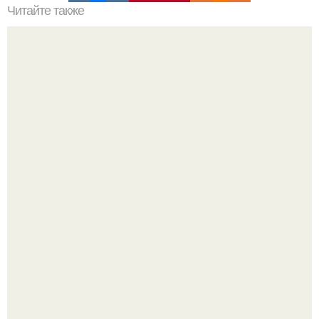
Читайте также
Бизнес - идея: производство биокаминов.
В июле 1959 года в Москве, в парке "Сокольники",
открылась американская национальная выставка.