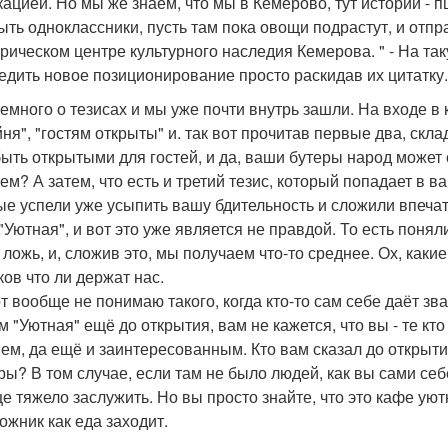
кацией. Но мы же знаем, что мы в Кемерово, тут истории - п
ыть одноклассники, пусть там пока овощи подрастут, и отп
орическом центре культурного наследия Кемерова. " - На т
едить новое позиционирование просто раскидав их цитатку.
емного о тезисах и мы уже почти внутрь зашли. На входе в
ня", "гостям открыты" и. так вот прочитав первые два, скла
быть открытыми для гостей, и да, ваши бутеры народ может 
чем? А затем, что есть и третий тезис, который попадает в 
ые успели уже усыпить вашу бдительность и сложили впечатл
- "Уютная", и вот это уже является не правдой. То есть поня
 ложь, и, сложив это, мы получаем что-то среднее. Ох, каки
ков что ли держат нас.
от вообще не понимаю такого, когда кто-то сам себе даёт зв
м "Уютная" ещё до открытия, вам не кажется, что вы - те кт
ем, да ещё и заинтересованным. Кто вам сказал до открыт
ры? В том случае, если там не было людей, как вы сами себ
е тяжело заслужить. Но вы просто знайте, что это кафе ую
ожник как еда заходит.