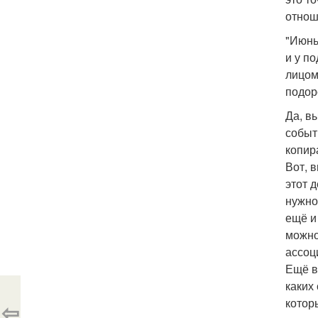
отнош
"Июнь
и у п
лицом
подор
Да, в
событ
копир
Вот, 
этот 
нужно,
ещё и
можно
ассоц
Ещё в
каких
котор
⇦