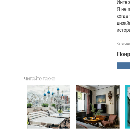
Интер
Я не 
когда
дизай
истор
Категори
Понр
Читайте также