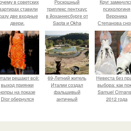
очему в советских
Роскошный
Круг замкнулс
вартирах ставили
триплекс пентхаус
психологиня
разу две входные
в йоханнесбурге от
Вероника
двери.
Saota и Okha
Степанова сно
Interiors.
вышла замуж 
собственног
бывшего мужа
етали решают всё:
69-Летний житель
Невеста без пр
выход приянки
Италии создал
выбора: как по
чопры на показе
фальшивый
Samuel Cirnan
Dior обернулся
античный
2012 года
шквалом критики
амфитеатр и
превратил под
из-за небрежного
долгое время
в манифест про
пошива.
успешно выдавал
принуждения
его за настоящее