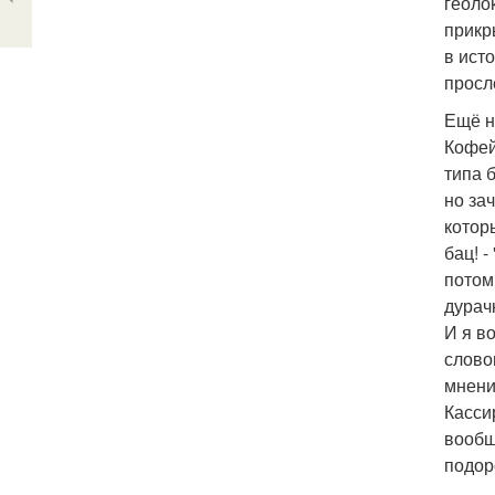
геоло
прикр
в ист
просл
Ещё н
Кофей
типа 
но за
котор
бац! 
потом
дурач
И я в
слово
мнени
Касси
вообщ
подор