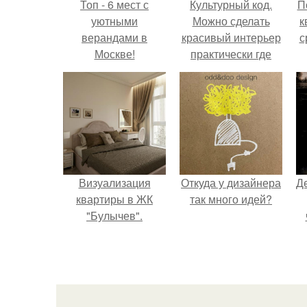
Топ - 6 мест с
Культурный код.
П
уютными
Можно сделать
к
верандами в
красивый интерьер
с
Москве!
практически где
угодно.
Визуализация
Откуда у дизайнера
Д
квартиры в ЖК
так много идей?
"Булычев".