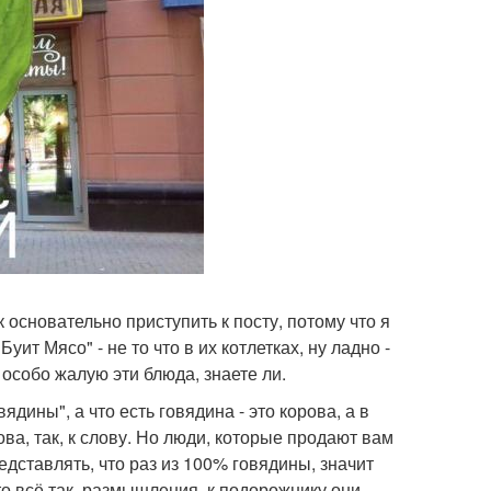
 основательно приступить к посту, потому что я
ит Мясо" - не то что в их котлетках, ну ладно -
е особо жалую эти блюда, знаете ли.
дины", а что есть говядина - это корова, а в
рова, так, к слову. Но люди, которые продают вам
редставлять, что раз из 100% говядины, значит
то всё так, размышления, к подорожнику они