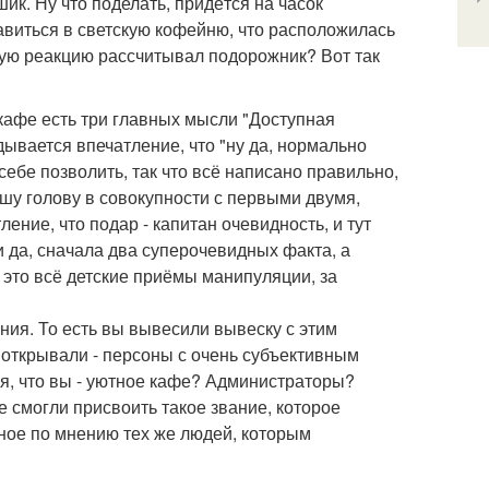
шик. Ну что поделать, придётся на часок
равиться в светскую кофейню, что расположилась
акую реакцию рассчитывал подорожник? Вот так
 кафе есть три главных мысли "Доступная
дывается впечатление, что "ну да, нормально
себе позволить, так что всё написано правильно,
вашу голову в совокупности с первыми двумя,
ение, что подар - капитан очевидность, и тут
ли да, сначала два суперочевидных факта, а
е это всё детские приёмы манипуляции, за
ания. То есть вы вывесили вывеску с этим
о открывали - персоны с очень субъективным
ия, что вы - уютное кафе? Администраторы?
е смогли присвоить такое звание, которое
тное по мнению тех же людей, которым