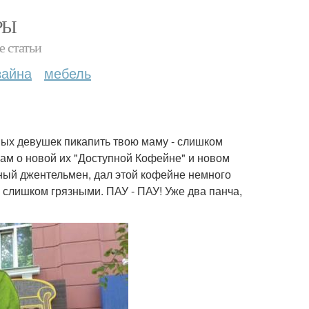
РЫ
е статьи
зайна
мебель
ных девушек пикапить твою маму - слишком
вам о новой их "Доступной Кофейне" и новом
инный джентельмен, дал этой кофейне немного
- слишком грязными. ПАУ - ПАУ! Уже два панча,