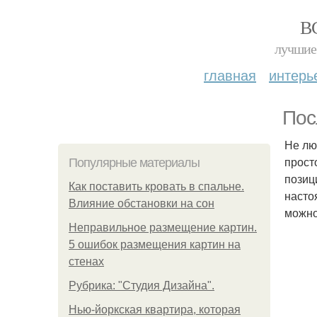
В
лучшие 
главная
интерь
Пос
Не лю
прост
Популярные материалы
позиц
Как поставить кровать в спальне.
насто
Влияние обстановки на сон
можно
Неправильное размещение картин.
5 ошибок размещения картин на
стенах
Рубрика: "Студия Дизайна".
Нью-йоркская квартира, которая