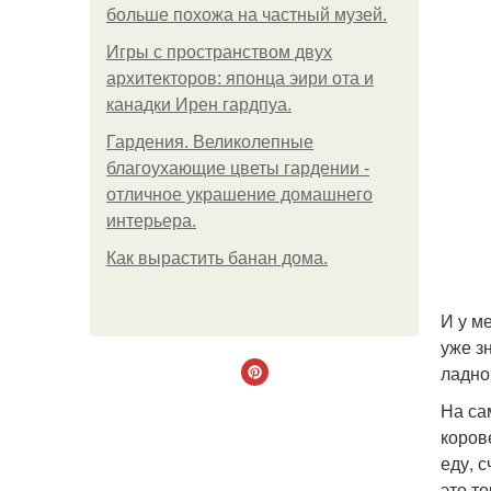
больше похожа на частный музей.
Игры с пространством двух
архитекторов: японца эири ота и
канадки Ирен гардпуа.
Гардения. Великолепные
благоухающие цветы гардении -
отличное украшение домашнего
интерьера.
Как вырастить банан дома.
И у м
уже зн
ладно.
На са
корове
еду, 
это т