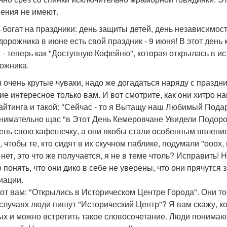
ения не имеют.
 богат на праздники: день защиты детей, день независимост
одорожника в июне есть свой праздник - 9 июня! В этот ден
 - теперь как "Доступную Кофейню", которая открылась в ист
ожника.
ы очень крутые чуваки, надо же догадаться наряду с праздн
ие интересное только вам. И вот смотрите, как они хитро на
айтинга и такой: "Сейчас - то я Вытащу наш Любимый Подар
внимательно щас "в Этот День Кемеровчане Увидели Подоро
день свою кафешечку, а они якобы стали особенным явление
 чтобы те, кто сидят в их скучном паблике, подумали "ооох, 
 нет, это что же получается, я не в теме чтоль? Исправить
 понять, что они дико в себе не уверены, что они прячутся
иации.
от вам: "Открылись в Историческом Центре Города". Они то
 случаях люди пишут "Исторический Центр"? Я вам скажу, ко
ых и можно встретить такое словосочетание. Люди понимают, 