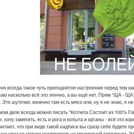
еня всегда такое чуть приподнятое настроение перед тем как
аю насколько всё это эпично, а вы ещё нет. Прям "ЩА - ЩА Бу
 Это шуточки, конечно там есть мясо или, ну я не знаю, я н
мом деле всегда можно писать "Котлета Состоит из 100% Говя
, хочу заметить, есть и рога и копыта и органы - всё это ко
считают, что при виде такой надписи вы сразу себе будете п
очно срез со спинки исключительно мраморной говядинки. Э