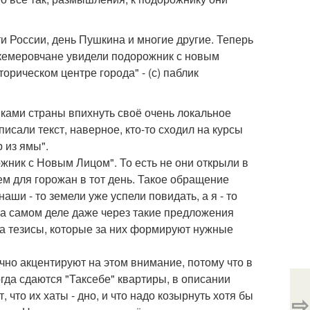
и России, день Пушкина и многие другие. Теперь
ь кемеровчане увидели подорожник с новым
орическом центре города" - (с) паблик
иками страны впихнуть своё очень локальное
писали текст, наверное, кто-то сходил на курсы
 из ямы".
жник с Новым Лицом". То есть не они открыли в
м для горожан в тот день. Такое обращение
наши - то земели уже успели повидать, а я - то
! На самом деле даже через такие предложения
 за тезисы, которые за них формируют нужные
чно акцентируют на этом внимание, потому что в
гда сдаются "Таксебе" квартиры, в описании
что их хаты - дно, и что надо козырнуть хотя бы
⇨