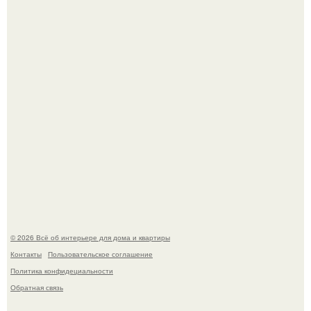
Невеста без права выбора: как показ Samuel Cirnansck
2012 года превратил подиум в манифест против
принуждения.
Сокровища из Hoff.
© 2026 Всё об интерьере для дома и квартиры
Контакты
Пользовательское соглашение
Политика конфидециальности
Обратная связь