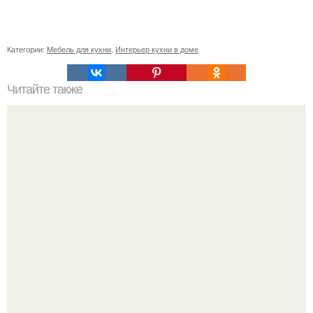
Категории:
Мебель для кухни
,
Интерьер кухни в доме
Читайте также
Шкаф угловой встроенный в спальню. Обзор угловых
шкафов для спальни, и фото существующих вариантов