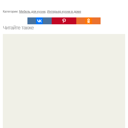
Категории:
Мебель для кухни
,
Интерьер кухни в доме
Читайте также
Творожно - яблочная запеканка.