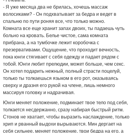
- Я уже месяца два не брилась, хочешь массаж
волосиками? - Он подхватывает за бедра и ведет в
спальню по пути роняя все, что только можно.
Комната все еще хранит запах двоих, ты падаешь чуть
больно на кровать. Белье чистое, сама комната
прибрана, а на тумбочке лежит коробочка с
презервативами. Ощущение, что проходит вечность,
пока юнги стягивает с себя одежду и падает рядом с
тобой. Юнги любит прелюдии, может больше, чем секс.
Он хотел подарить нежный, полный страсти поцелуй,
только ты толкаешься языком в его рот, оказываясь
сверху и дразня его рукой на члене, лишь немного
массируя головку и надрачивая.
Юнги меняет положение, подминает твое тело под себя,
толкается несдержанно, сразу набирая быстрый ритм.
Стонов не хватает, чтобы выразить наслаждение, только
хрип и рванный выдохи вырываются. Мин дергает на
себя сильнее, меняет положение, твои бедра на его, а