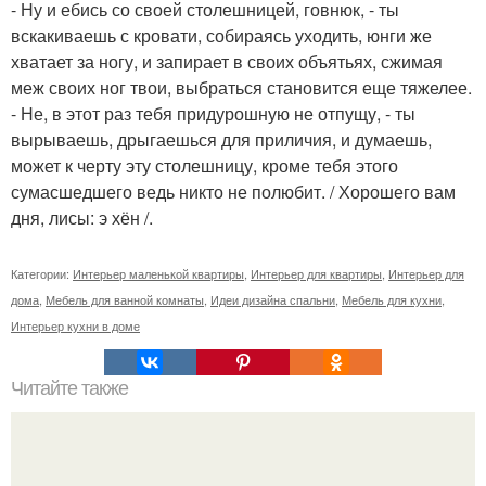
- Ну и ебись со своей столешницей, говнюк, - ты
вскакиваешь с кровати, собираясь уходить, юнги же
хватает за ногу, и запирает в своих объятьях, сжимая
меж своих ног твои, выбраться становится еще тяжелее.
- Не, в этот раз тебя придурошную не отпущу, - ты
вырываешь, дрыгаешься для приличия, и думаешь,
может к черту эту столешницу, кроме тебя этого
сумасшедшего ведь никто не полюбит. / Хорошего вам
дня, лисы: э хён /.
Категории:
Интерьер маленькой квартиры
,
Интерьер для квартиры
,
Интерьер для
дома
,
Мебель для ванной комнаты
,
Идеи дизайна спальни
,
Мебель для кухни
,
Интерьер кухни в доме
Читайте также