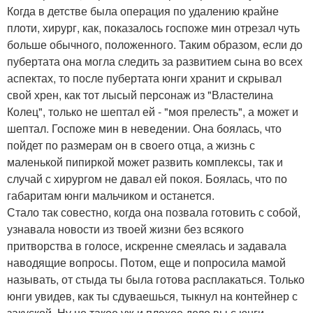
Когда в детстве была операция по удалению крайне
плоти, хирург, как, показалось госпоже мин отрезал чуть
больше обычного, положенного. Таким образом, если до
пубертата она могла следить за развитием сына во всех
аспектах, то после пубертата юнги хранит и скрывал
свой хрен, как тот лысый персонаж из "Властелина
Колец", только не шептал ей - "моя прелесть", а может и
шептал. Госпоже мин в неведении. Она боялась, что
пойдет по размерам он в своего отца, а жизнь с
маленькой пипиркой может развить комплексы, так и
случай с хирургом не давал ей покоя. Боялась, что по
габаритам юнги мальчиком и останется.
Стало так совестно, когда она позвала готовить с собой,
узнавала новости из твоей жизни без всякого
притворства в голосе, искренне смеялась и задавала
наводящие вопросы. Потом, еще и попросила мамой
называть, от стыда ты была готова расплакаться. Только
юнги увидев, как ты сдуваешься, тыкнул на контейнер с
закуской. Ну не такое уж и плохое дело вы с юнги