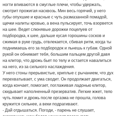
ногти впиваются в смуглые плечи, чтобы удержать,
смотрит прожигая насквозь. Мин весь горячий, у него
губы опухшие и красные с чуть размазанной помадой,
щечки налиты кровью, а вена пульсирует, точь взорвется
на шее. Ведет слюнявые дорожки поцелуев от
подбородка, к шее, дальше кусая горошины сосков и
сжимая в руке грудь, отвлекается, сбивая ритм, когда ты
поднимаешь его за подбородок и льнешь к губам. Одной
рукой он обнимает тебя, большим пальцем другой давя
на клитор, что дрожь бьет по телу и остается навалиться
на него, из-за сильного наслаждения.
У него стоны прерывистые, хриплые с рычанием, что дух
перехватывает, с ума сводит. Он продолжает двигаться,
когда кончает, помогает, поглаживая ладонью клитор,
скидывает наполненный презерватив. Легкие жжет, тело
чуть ломит и дрожь после оргазма не прошла, голова
кружится сильнее, а веки подрагивают.
- Дай отдышаться. Погоди, - парень не слушает,