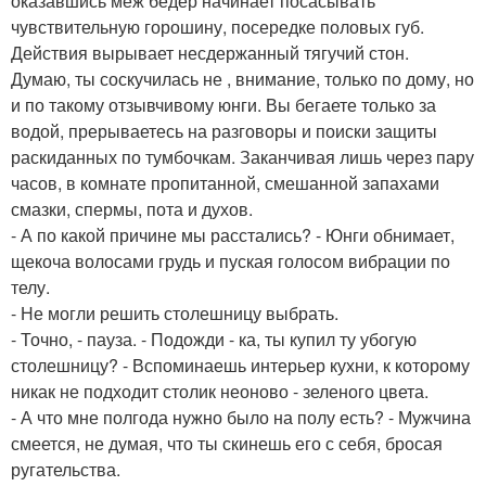
оказавшись меж бедер начинает посасывать
чувствительную горошину, посередке половых губ.
Действия вырывает несдержанный тягучий стон.
Думаю, ты соскучилась не , внимание, только по дому, но
и по такому отзывчивому юнги. Вы бегаете только за
водой, прерываетесь на разговоры и поиски защиты
раскиданных по тумбочкам. Заканчивая лишь через пару
часов, в комнате пропитанной, смешанной запахами
смазки, спермы, пота и духов.
- А по какой причине мы расстались? - Юнги обнимает,
щекоча волосами грудь и пуская голосом вибрации по
телу.
- Не могли решить столешницу выбрать.
- Точно, - пауза. - Подожди - ка, ты купил ту убогую
столешницу? - Вспоминаешь интерьер кухни, к которому
никак не подходит столик неоново - зеленого цвета.
- А что мне полгода нужно было на полу есть? - Мужчина
смеется, не думая, что ты скинешь его с себя, бросая
ругательства.