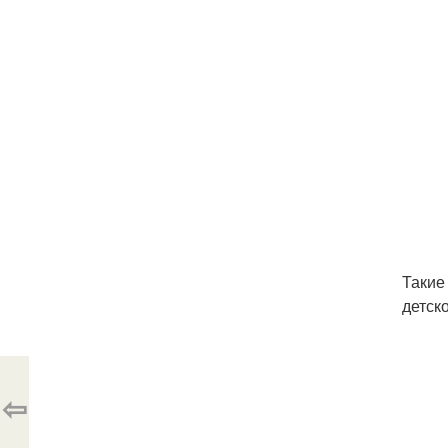
Такие
детск
⇦