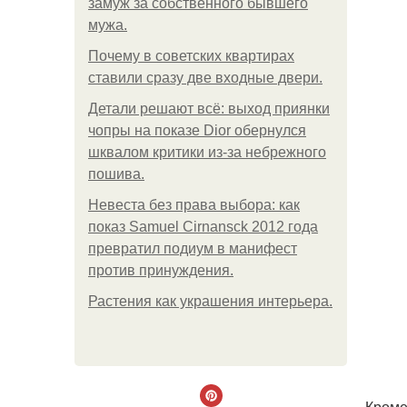
замуж за собственного бывшего
мужа.
Почему в советских квартирах
ставили сразу две входные двери.
Детали решают всё: выход приянки
чопры на показе Dior обернулся
шквалом критики из-за небрежного
пошива.
Невеста без права выбора: как
показ Samuel Cirnansck 2012 года
превратил подиум в манифест
против принуждения.
Растения как украшения интерьера.
Кроме