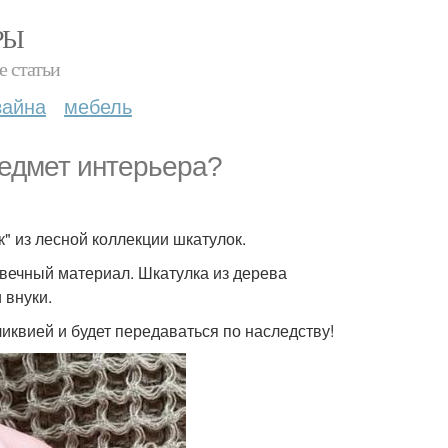
РЫ
е статьи
зайна
мебель
редмет интерьера?
" из лесной коллекции шкатулок.
овечный материал. Шкатулка из дерева
 внуки.
ликвией и будет передаваться по наследству!