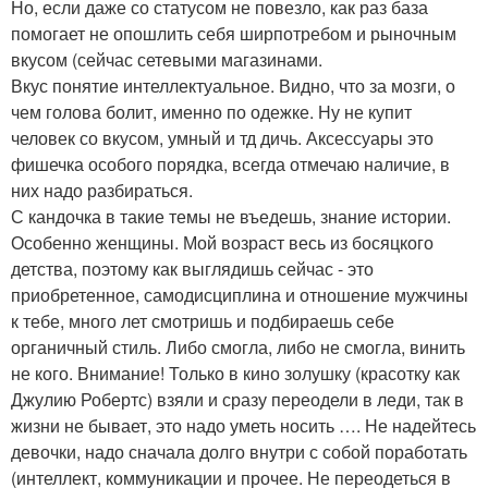
Но, если даже со статусом не повезло, как раз база
помогает не опошлить себя ширпотребом и рыночным
вкусом (сейчас сетевыми магазинами.
Вкус понятие интеллектуальное. Видно, что за мозги, о
чем голова болит, именно по одежке. Ну не купит
человек со вкусом, умный и тд дичь. Аксессуары это
фишечка особого порядка, всегда отмечаю наличие, в
них надо разбираться.
С кандочка в такие темы не въедешь, знание истории.
Особенно женщины. Мой возраст весь из босяцкого
детства, поэтому как выглядишь сейчас - это
приобретенное, самодисциплина и отношение мужчины
к тебе, много лет смотришь и подбираешь себе
органичный стиль. Либо смогла, либо не смогла, винить
не кого. Внимание! Только в кино золушку (красотку как
Джулию Робертс) взяли и сразу переодели в леди, так в
жизни не бывает, это надо уметь носить …. Не надейтесь
девочки, надо сначала долго внутри с собой поработать
(интеллект, коммуникации и прочее. Не переодеться в