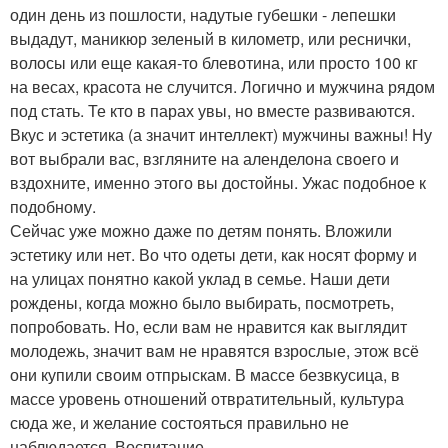
один день из пошлости, надутые губешки - лепешки
выдадут, маникюр зеленый в километр, или реснички,
волосы или еще какая-то блевотина, или просто 100 кг
на весах, красота не случится. Логично и мужчина рядом
под стать. Те кто в парах увы, но вместе развиваются.
Вкус и эстетика (а значит интеллект) мужчины важны! Ну
вот выбрали вас, взгляните на аленделона своего и
вздохните, именно этого вы достойны. Ужас подобное к
подобному.
Сейчас уже можно даже по детям понять. Вложили
эстетику или нет. Во что одеты дети, как носят форму и
на улицах понятно какой уклад в семье. Наши дети
рождены, когда можно было выбирать, посмотреть,
попробовать. Но, если вам не нравится как выглядит
молодежь, значит вам не нравятся взрослые, этож всё
они купили своим отпрыскам. В массе безвкусица, в
массе уровень отношений отвратительный, культура
сюда же, и желание состояться правильно не
наблюдается. Воспитание.