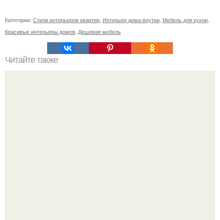
Категории:
Стили интерьеров квартир
,
Интерьер дома внутри
,
Мебель для кухни
,
Красивые интерьеры домов
,
Дешевая мебель
Читайте также
Как сделать арку в деревянном доме. Арка из дерева
своими руками