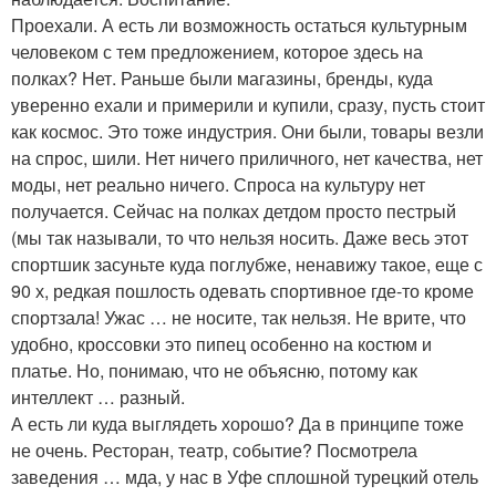
Проехали. А есть ли возможность остаться культурным
человеком с тем предложением, которое здесь на
полках? Нет. Раньше были магазины, бренды, куда
уверенно ехали и примерили и купили, сразу, пусть стоит
как космос. Это тоже индустрия. Они были, товары везли
на спрос, шили. Нет ничего приличного, нет качества, нет
моды, нет реально ничего. Спроса на культуру нет
получается. Сейчас на полках детдом просто пестрый
(мы так называли, то что нельзя носить. Даже весь этот
спортшик засуньте куда поглубже, ненавижу такое, еще с
90 х, редкая пошлость одевать спортивное где-то кроме
спортзала! Ужас … не носите, так нельзя. Не врите, что
удобно, кроссовки это пипец особенно на костюм и
платье. Но, понимаю, что не объясню, потому как
интеллект … разный.
А есть ли куда выглядеть хорошо? Да в принципе тоже
не очень. Ресторан, театр, событие? Посмотрела
заведения … мда, у нас в Уфе сплошной турецкий отель