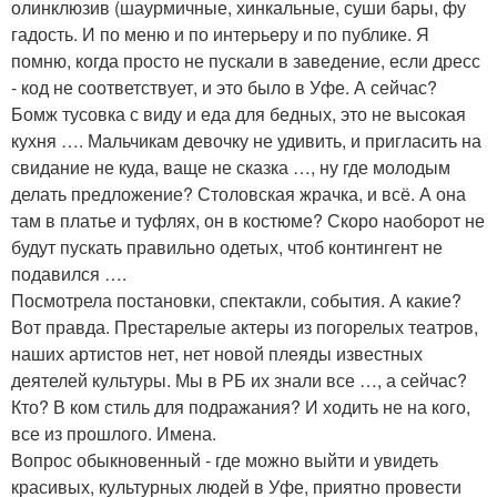
олинклюзив (шаурмичные, хинкальные, суши бары, фу
гадость. И по меню и по интерьеру и по публике. Я
помню, когда просто не пускали в заведение, если дресс
- код не соответствует, и это было в Уфе. А сейчас?
Бомж тусовка с виду и еда для бедных, это не высокая
кухня …. Мальчикам девочку не удивить, и пригласить на
свидание не куда, ваще не сказка …, ну где молодым
делать предложение? Столовская жрачка, и всё. А она
там в платье и туфлях, он в костюме? Скоро наоборот не
будут пускать правильно одетых, чтоб контингент не
подавился ….
Посмотрела постановки, спектакли, события. А какие?
Вот правда. Престарелые актеры из погорелых театров,
наших артистов нет, нет новой плеяды известных
деятелей культуры. Мы в РБ их знали все …, а сейчас?
Кто? В ком стиль для подражания? И ходить не на кого,
все из прошлого. Имена.
Вопрос обыкновенный - где можно выйти и увидеть
красивых, культурных людей в Уфе, приятно провести