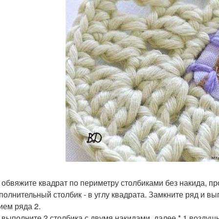
. обвяжите квадрат по периметру столбиками без накида, п
ополнительный столбик - в углу квадрата. Замкните ряд и в
ием ряда 2.
. выполните 2 столбика с двумя накидами, далее * 1 воздушн