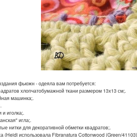
оздания фьюжн - одеяла вам потребуется:
квадратов хлопчатобумажной ткани размером 13x13 см;.
йная машинка;.
.
и и иголка;.
анская" игла;.
стые нитки для декоративной обметки квадратов;.
жа (Heidi использовала Fibranatura Cottonwood (Green/4110