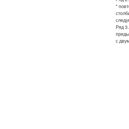
* пов
столб
следу
Ряд 3
преды
с дву