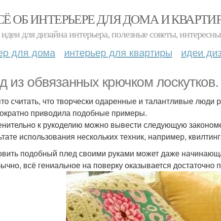
СЁ ОБ ИНТЕРЬЕРЕ ДЛЯ ДОМА И КВАРТИ
идеи для дизайна интерьера, полезные советы, интересны
ер для дома
интерьер для квартиры
идеи ди
д из обвязанных крючком лоскутков.
то считать, что творчески одаренные и талантливые люди 
ократно приводила подобные примеры.
нительно к рукоделию можно вывести следующую закономе
ьтате использования нескольких техник, например, квилтинг
овить подобный плед своими руками может даже начинающ
бычно, всё гениальное на поверку оказывается достаточно 