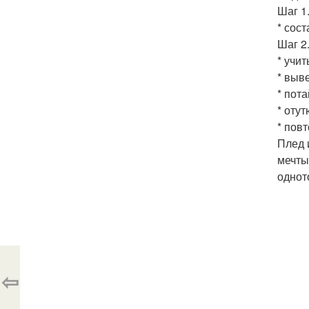
Шаг 1
* сос
Шаг 2.
* учи
* выв
* пот
* отут
* пов
Плед 
мечты
однот
⇦