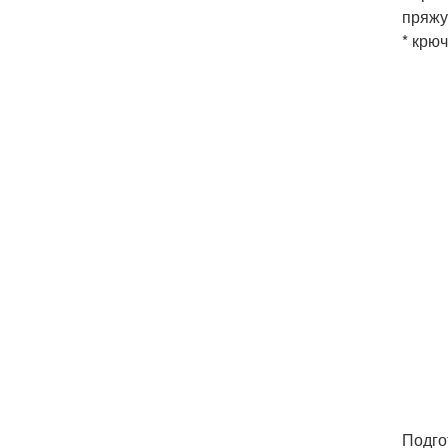
пряжу 
* крю
Подго