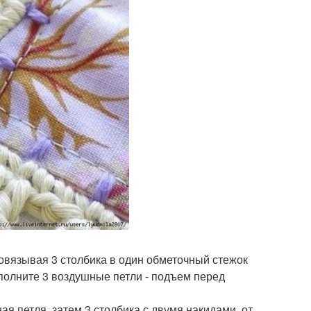
ровязывая 3 столбика в один обметочный стежок
ыполните 3 воздушные петли - подъем перед
ая петля, затем 3 столбика с двумя накидами, от