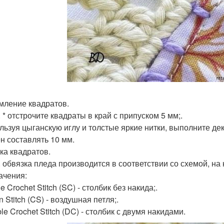
ление квадратов.
 * отстрочите квадраты в край с припуском 5 мм;.
ользуя цыганскую иглу и толстые яркие нитки, выполните д
н составлять 10 мм.
ка квадратов.
. обвязка пледа производится в соответствии со схемой, н
ачения:
le Crochet Stitch (SC) - столбик без накида;.
n Stitch (CS) - воздушная петля;.
le Crochet Stitch (DC) - столбик с двумя накидами.