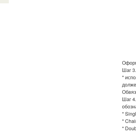
Оформ
Шаг 3.
* исп
долже
Обвяз
Шаг 4
обозн
* Sing
* Chai
* Doub