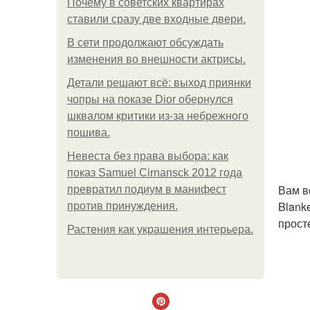
Почему в советских квартирах
ставили сразу две входные двери.
В сети продолжают обсуждать
изменения во внешности актрисы.
Детали решают всё: выход приянки
чопры на показе Dior обернулся
шквалом критики из-за небрежного
пошива.
Невеста без права выбора: как
показ Samuel Cirnansck 2012 года
Вам в
превратил подиум в манифест
Blank
против принуждения.
прост
Растения как украшения интерьера.