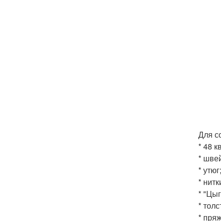
Для с
* 48 
* шве
* утюг;
* нитк
* "Цыг
* тол
* пря