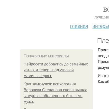
В
лучшие 
главная
интерь
Пле
Приня
неодн
Популярные материалы
Приме
Нейросети добрались до семейных
резул
чатов, и теперь под угрозой
Изгот
мамины нервы.
Как о
Круг замкнулся: психологиня
Вероника Степанова снова вышла
замуж за собственного бывшего
мужа.