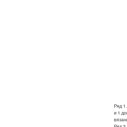
Ряд 1
и 1 д
вязан
Ряд 2