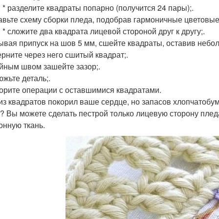
. * разделите квадраты попарно (получится 24 пары);.
тавьте схему сборки пледа, подобрав гармоничные цветовые
 * сложите два квадрата лицевой стороной друг к другу;.
тывая припуск на шов 5 мм, сшейте квадраты, оставив небол
ерните через него сшитый квадрат;.
айным швом зашейте зазор;.
южьте деталь;.
торите операции с оставшимися квадратами.
из квадратов покорил ваше сердце, но запасов хлопчатоб
? Вы можете сделать пестрой только лицевую сторону плед
онную ткань.