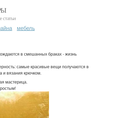
РЫ
е статьи
зайна
мебель
рождаются в смешанных браках - жизнь
рность: самые красивые вещи получаются в
а и вязания крючком.
ая мастерица.
простым!